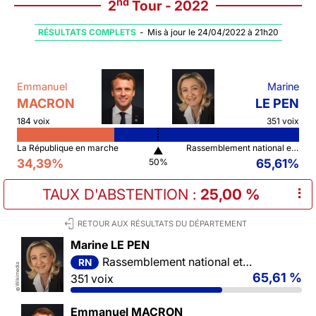
nd
2
Tour - 2022
RÉSULTATS COMPLETS
-
Mis à jour le 24/04/2022 à 21h20
Emmanuel
Marine
MACRON
LE PEN
184 voix
351 voix
La République en marche
Rassemblement national et ses alliés
▲
34,39%
65,61%
50%
TAUX D'ABSTENTION
:
25,00 %
⠇
RETOUR AUX RÉSULTATS DU DÉPARTEMENT
Marine LE PEN
Rassemblement national et ses alliés
RN
Wikimedia
65,61 %
351 voix
©
Emmanuel MACRON