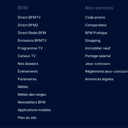
BFM
Nos services
Direct BFMTV
Code promo
Direct BFM2
Comparateur
Direct Radio BFM
BFM Pratique
Émissions BFMTV
Shopping
Programme TV
Immobilier neuf
Canaux TV
Portage salarial
Nos dossiers
Jeux-concours
Évènements
Règlements jeux-concour
Partenaires
Annonces légales
Météo
Météo des neiges
Newsletters BFM
Applications mobiles
Plan du site