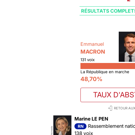
RÉSULTATS COMPLET
Emmanuel
MACRON
131 voix
La République en marche
48,70%
TAUX D'AB
RETOUR AUX
Marine LE PEN
Rassemblement nation
RN
Wikimedia
138 voix