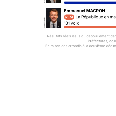
©
Emmanuel MACRON
La République en ma
REM
Wikimedia
131 voix
©
Résultats réels issus du dépouillement dan
Préfectures, coll
En raison des arrondis à la deuxième déci