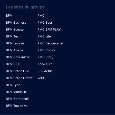
Les sites du groupe
BFM
RMC
BFM Business
RMC Sport
BFM Bourse
RMC BFM PLAY
BFM Tech
RMC Life
BFM Locales
RMC Découverte
BFM Alsace
RMC Conso
BFM Côte d’Azur
RMC Story
BFM DICI
Zone Turf
BFM Grand Lille
SFR Actus
BFM Grand Littoral
Verif
BFM Lyon
BFM Marseille
BFM Normandie
BFM Toulon Var