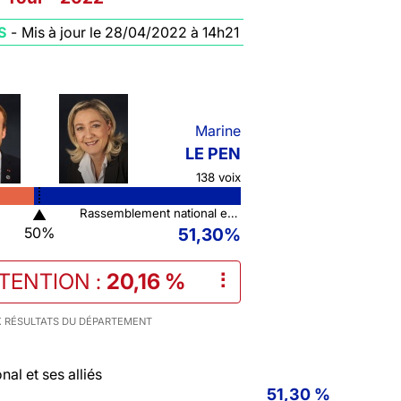
S
-
Mis à jour le 28/04/2022 à 14h21
Marine
LE PEN
138 voix
▲
Rassemblement national et ses alliés
50%
51,30%
STENTION
:
20,16 %
⠇
 RÉSULTATS DU DÉPARTEMENT
al et ses alliés
51,30 %