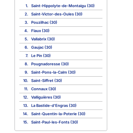
1.
Saint-Hippolyte-de-Montaigu (30)
2.
Saint-Victor-des-Oules (30)
3.
Pouzilhac (30)
4.
Flaux (30)
5.
Vallabrix (30)
6.
Gaujac (30)
7.
Le Pin (30)
8.
Pougnadoresse (30)
9.
Saint-Pons-la-Calm (30)
10.
Saint-Siffret (30)
11.
Connaux (30)
12.
Valliguières (30)
13.
La Bastide-d'Engras (30)
14.
Saint-Quentin-la-Poterie (30)
15.
Saint-Paul-les-Fonts (30)