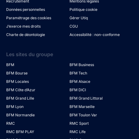
Recrutement
Mentions légales
Données personnelles
Politique cookie
Paramétrage des cookies
Gérer Utiq
J’exerce mes droits
CGU
Charte de déontologie
Accessibilité : non-conforme
Les sites du groupe
BFM
BFM Business
BFM Bourse
BFM Tech
BFM Locales
BFM Alsace
BFM Côte d’Azur
BFM DICI
BFM Grand Lille
BFM Grand Littoral
BFM Lyon
BFM Marseille
BFM Normandie
BFM Toulon Var
RMC
RMC Sport
RMC BFM PLAY
RMC Life