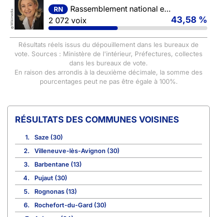
Rassemblement national et ses alliés
RN
Wikimedia
43,58 %
2 072 voix
©
Résultats réels issus du dépouillement dans les bureaux de
vote. Sources : Ministère de l'intérieur, Préfectures, collectes
dans les bureaux de vote.
En raison des arrondis à la deuxième décimale, la somme des
pourcentages peut ne pas être égale à 100%.
COMMUNES VOISINES
1.
Saze (30)
2.
Villeneuve-lès-Avignon (30)
3.
Barbentane (13)
4.
Pujaut (30)
5.
Rognonas (13)
6.
Rochefort-du-Gard (30)