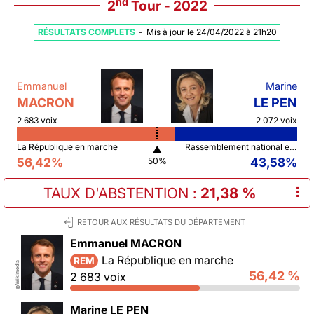
nd
2
Tour - 2022
RÉSULTATS COMPLETS
-
Mis à jour le 24/04/2022 à 21h20
Emmanuel
Marine
MACRON
LE PEN
2 683 voix
2 072 voix
La République en marche
Rassemblement national et ses alliés
▲
56,42%
43,58%
50%
TAUX D'ABSTENTION
:
21,38 %
⠇
RETOUR AUX RÉSULTATS DU DÉPARTEMENT
Emmanuel MACRON
La République en marche
REM
Wikimedia
56,42 %
2 683 voix
©
Marine LE PEN