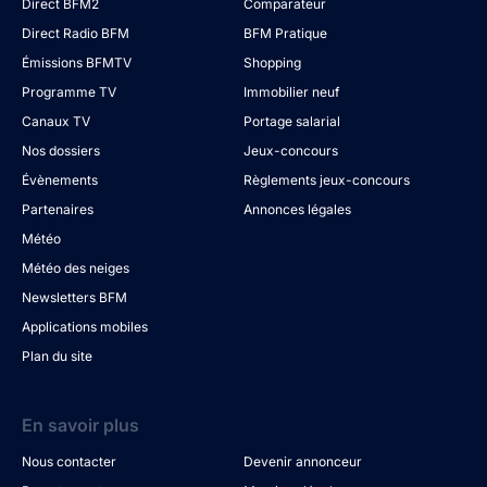
Direct BFM2
Comparateur
Direct Radio BFM
BFM Pratique
Émissions BFMTV
Shopping
Programme TV
Immobilier neuf
Canaux TV
Portage salarial
Nos dossiers
Jeux-concours
Évènements
Règlements jeux-concours
Partenaires
Annonces légales
Météo
Météo des neiges
Newsletters BFM
Applications mobiles
Plan du site
En savoir plus
Nous contacter
Devenir annonceur