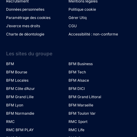
Recrutement
Mentions légales
Données personnelles
Politique cookie
Paramétrage des cookies
Gérer Utiq
J’exerce mes droits
CGU
Charte de déontologie
Accessibilité : non-conforme
Les sites du groupe
BFM
BFM Business
BFM Bourse
BFM Tech
BFM Locales
BFM Alsace
BFM Côte d’Azur
BFM DICI
BFM Grand Lille
BFM Grand Littoral
BFM Lyon
BFM Marseille
BFM Normandie
BFM Toulon Var
RMC
RMC Sport
RMC BFM PLAY
RMC Life