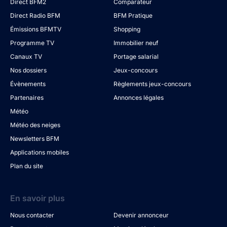
Direct BFM2
Comparateur
Direct Radio BFM
BFM Pratique
Émissions BFMTV
Shopping
Programme TV
Immobilier neuf
Canaux TV
Portage salarial
Nos dossiers
Jeux-concours
Évènements
Règlements jeux-concours
Partenaires
Annonces légales
Météo
Météo des neiges
Newsletters BFM
Applications mobiles
Plan du site
En savoir plus
Nous contacter
Devenir annonceur