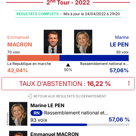
nd
2
Tour - 2022
RÉSULTATS COMPLETS
-
Mis à jour le 24/04/2022 à 21h20
Emmanuel
Marine
MACRON
LE PEN
70 voix
93 voix
La République en marche
Rassemblement national et ses alliés
▲
42,94%
57,06%
50%
TAUX D'ABSTENTION
:
16,22 %
⠇
RETOUR AUX RÉSULTATS DU DÉPARTEMENT
Marine LE PEN
Rassemblement national et ses alliés
RN
Wikimedia
57,06 %
93 voix
©
Emmanuel MACRON