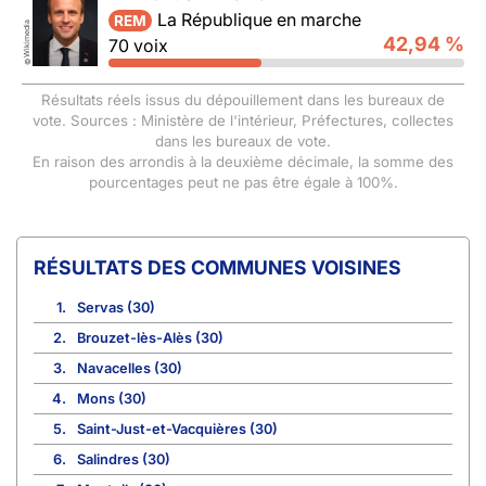
La République en marche
REM
Wikimedia
42,94 %
70 voix
©
Résultats réels issus du dépouillement dans les bureaux de
vote. Sources : Ministère de l'intérieur, Préfectures, collectes
dans les bureaux de vote.
En raison des arrondis à la deuxième décimale, la somme des
pourcentages peut ne pas être égale à 100%.
COMMUNES VOISINES
1.
Servas (30)
2.
Brouzet-lès-Alès (30)
3.
Navacelles (30)
4.
Mons (30)
5.
Saint-Just-et-Vacquières (30)
6.
Salindres (30)