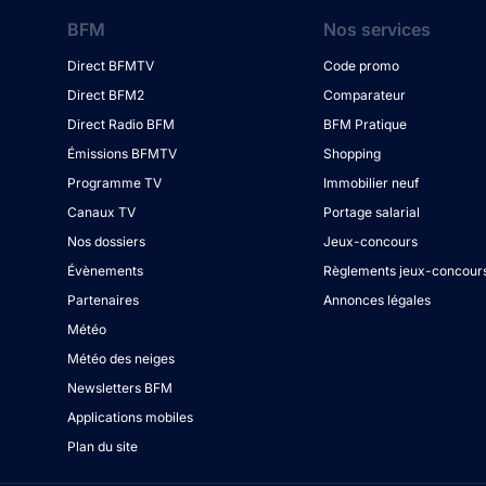
BFM
Nos services
Direct BFMTV
Code promo
Direct BFM2
Comparateur
Direct Radio BFM
BFM Pratique
Émissions BFMTV
Shopping
Programme TV
Immobilier neuf
Canaux TV
Portage salarial
Nos dossiers
Jeux-concours
Évènements
Règlements jeux-concour
Partenaires
Annonces légales
Météo
Météo des neiges
Newsletters BFM
Applications mobiles
Plan du site