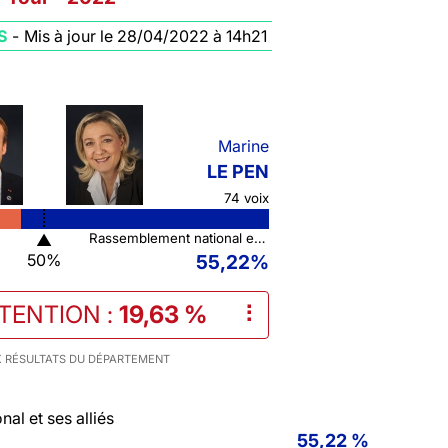
S
-
Mis à jour le 28/04/2022 à 14h21
Marine
LE PEN
74 voix
▲
Rassemblement national et ses alliés
50%
55,22%
STENTION
:
19,63 %
⠇
 RÉSULTATS DU DÉPARTEMENT
al et ses alliés
55,22 %