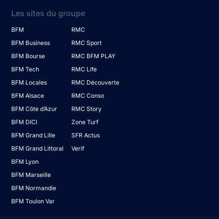
Les sites du groupe
BFM
RMC
BFM Business
RMC Sport
BFM Bourse
RMC BFM PLAY
BFM Tech
RMC Life
BFM Locales
RMC Découverte
BFM Alsace
RMC Conso
BFM Côte d’Azur
RMC Story
BFM DICI
Zone Turf
BFM Grand Lille
SFR Actus
BFM Grand Littoral
Verif
BFM Lyon
BFM Marseille
BFM Normandie
BFM Toulon Var