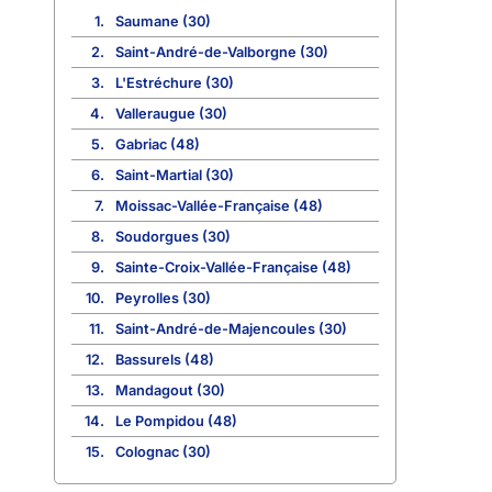
1.
Saumane (30)
2.
Saint-André-de-Valborgne (30)
3.
L'Estréchure (30)
4.
Valleraugue (30)
5.
Gabriac (48)
6.
Saint-Martial (30)
7.
Moissac-Vallée-Française (48)
8.
Soudorgues (30)
9.
Sainte-Croix-Vallée-Française (48)
10.
Peyrolles (30)
11.
Saint-André-de-Majencoules (30)
12.
Bassurels (48)
13.
Mandagout (30)
14.
Le Pompidou (48)
15.
Colognac (30)