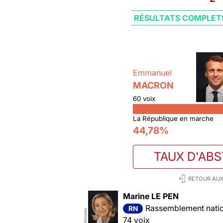
RÉSULTATS COMPLET
Emmanuel
MACRON
60 voix
La République en marche
44,78%
TAUX D'AB
RETOUR AUX
Marine LE PEN
Rassemblement nation
RN
Wikimedia
74 voix