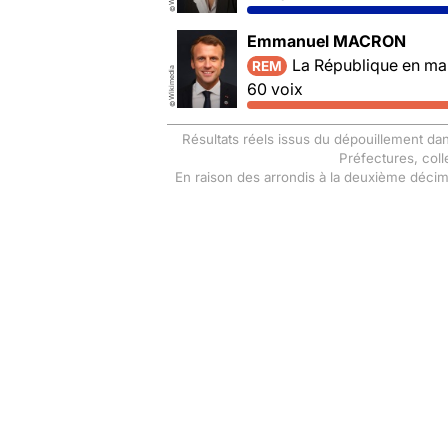
©
Emmanuel MACRON
La République en ma
REM
Wikimedia
60 voix
©
Résultats réels issus du dépouillement dan
Préfectures, coll
En raison des arrondis à la deuxième déci