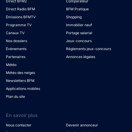
Direct BFM2
Comparateur
Direct Radio BFM
BFM Pratique
Émissions BFMTV
Shopping
Programme TV
Immobilier neuf
Canaux TV
Portage salarial
Nos dossiers
Jeux-concours
Évènements
Règlements jeux-concours
Partenaires
Annonces légales
Météo
Météo des neiges
Newsletters BFM
Applications mobiles
Plan du site
En savoir plus
Nous contacter
Devenir annonceur