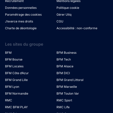
Recrutement
Mentions légales
Données personnelles
Politique cookie
Paramétrage des cookies
Gérer Utiq
J’exerce mes droits
CGU
Charte de déontologie
Accessibilité : non-conforme
Les sites du groupe
BFM
BFM Business
BFM Bourse
BFM Tech
BFM Locales
BFM Alsace
BFM Côte d’Azur
BFM DICI
BFM Grand Lille
BFM Grand Littoral
BFM Lyon
BFM Marseille
BFM Normandie
BFM Toulon Var
RMC
RMC Sport
RMC BFM PLAY
RMC Life