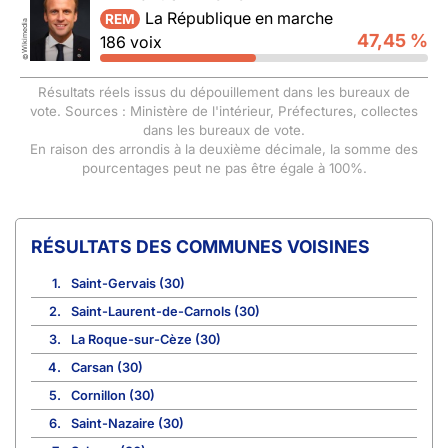
La République en marche
REM
Wikimedia
47,45 %
186 voix
©
Résultats réels issus du dépouillement dans les bureaux de
vote. Sources : Ministère de l'intérieur, Préfectures, collectes
dans les bureaux de vote.
En raison des arrondis à la deuxième décimale, la somme des
pourcentages peut ne pas être égale à 100%.
COMMUNES VOISINES
1.
Saint-Gervais (30)
2.
Saint-Laurent-de-Carnols (30)
3.
La Roque-sur-Cèze (30)
4.
Carsan (30)
5.
Cornillon (30)
6.
Saint-Nazaire (30)