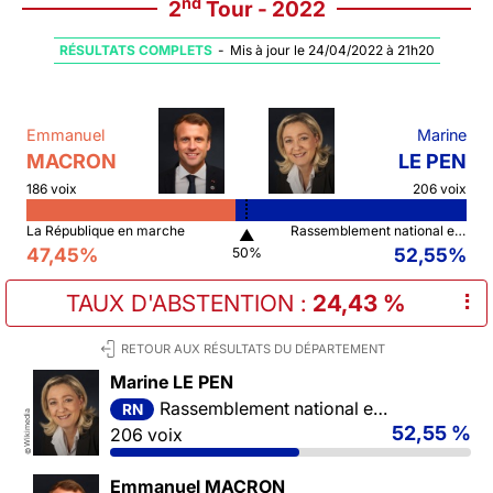
nd
2
Tour - 2022
RÉSULTATS COMPLETS
-
Mis à jour le 24/04/2022 à 21h20
Emmanuel
Marine
MACRON
LE PEN
186 voix
206 voix
La République en marche
Rassemblement national et ses alliés
▲
47,45%
52,55%
50%
TAUX D'ABSTENTION
:
24,43 %
⠇
RETOUR AUX RÉSULTATS DU DÉPARTEMENT
Marine LE PEN
Rassemblement national et ses alliés
RN
Wikimedia
52,55 %
206 voix
©
Emmanuel MACRON