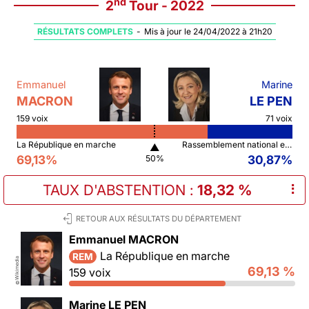
nd
2
Tour - 2022
RÉSULTATS COMPLETS
-
Mis à jour le 24/04/2022 à 21h20
Emmanuel
Marine
MACRON
LE PEN
159 voix
71 voix
La République en marche
Rassemblement national et ses alliés
▲
69,13%
30,87%
50%
TAUX D'ABSTENTION
:
18,32 %
⠇
RETOUR AUX RÉSULTATS DU DÉPARTEMENT
Emmanuel MACRON
La République en marche
REM
Wikimedia
69,13 %
159 voix
©
Marine LE PEN