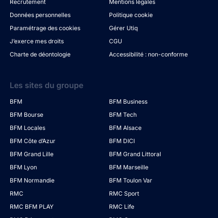
Recrutement
Mentions légales
Données personnelles
Politique cookie
Paramétrage des cookies
Gérer Utiq
J’exerce mes droits
CGU
Charte de déontologie
Accessibilité : non-conforme
Les sites du groupe
BFM
BFM Business
BFM Bourse
BFM Tech
BFM Locales
BFM Alsace
BFM Côte d’Azur
BFM DICI
BFM Grand Lille
BFM Grand Littoral
BFM Lyon
BFM Marseille
BFM Normandie
BFM Toulon Var
RMC
RMC Sport
RMC BFM PLAY
RMC Life