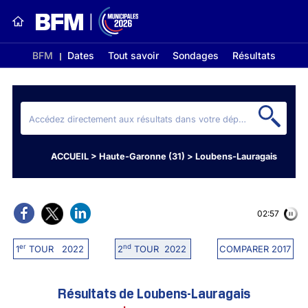
BFM
Dates
Tout savoir
Sondages
Résultats
ACCUEIL
>
Haute-Garonne (31)
>
Loubens-Lauragais
02:56
er
nd
1
TOUR 2022
2
TOUR 2022
COMPARER 2017
Résultats de Loubens-Lauragais