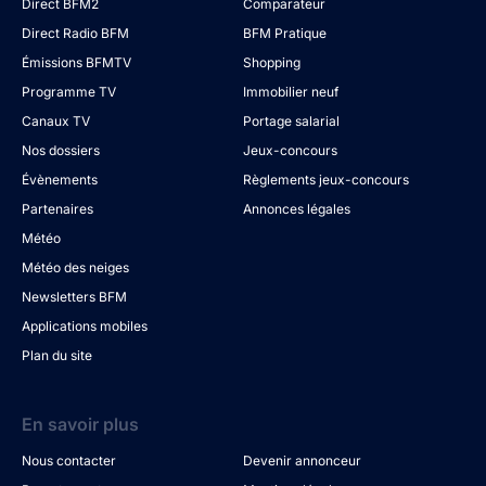
Direct BFM2
Comparateur
Direct Radio BFM
BFM Pratique
Émissions BFMTV
Shopping
Programme TV
Immobilier neuf
Canaux TV
Portage salarial
Nos dossiers
Jeux-concours
Évènements
Règlements jeux-concours
Partenaires
Annonces légales
Météo
Météo des neiges
Newsletters BFM
Applications mobiles
Plan du site
En savoir plus
Nous contacter
Devenir annonceur