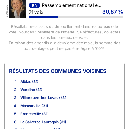
Rassemblement national et ses alliés
RN
Wikimedia
30,87 %
71 voix
©
Résultats réels issus du dépouillement dans les bureaux de
vote. Sources : Ministère de l'intérieur, Préfectures, collectes
dans les bureaux de vote.
En raison des arrondis à la deuxième décimale, la somme des
pourcentages peut ne pas être égale à 100%.
COMMUNES VOISINES
1.
Albiac (31)
2.
Vendine (31)
3.
Villeneuve-lès-Lavaur (81)
4.
Mascarville (31)
5.
Francarville (31)
6.
La Salvetat-Lauragais (31)