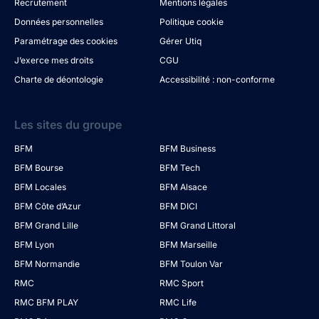
Recrutement
Mentions légales
Données personnelles
Politique cookie
Paramétrage des cookies
Gérer Utiq
J’exerce mes droits
CGU
Charte de déontologie
Accessibilité : non-conforme
Les sites du groupe
BFM
BFM Business
BFM Bourse
BFM Tech
BFM Locales
BFM Alsace
BFM Côte d’Azur
BFM DICI
BFM Grand Lille
BFM Grand Littoral
BFM Lyon
BFM Marseille
BFM Normandie
BFM Toulon Var
RMC
RMC Sport
RMC BFM PLAY
RMC Life