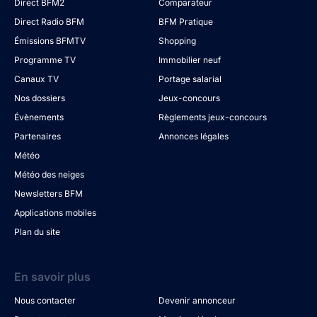
Direct BFM2
Comparateur
Direct Radio BFM
BFM Pratique
Émissions BFMTV
Shopping
Programme TV
Immobilier neuf
Canaux TV
Portage salarial
Nos dossiers
Jeux-concours
Évènements
Règlements jeux-concours
Partenaires
Annonces légales
Météo
Météo des neiges
Newsletters BFM
Applications mobiles
Plan du site
En savoir plus
Nous contacter
Devenir annonceur