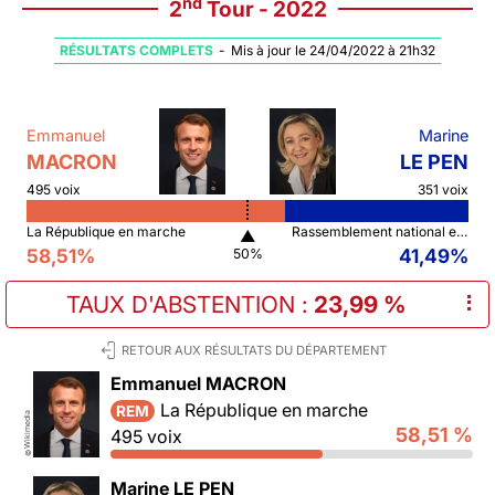
nd
2
Tour - 2022
RÉSULTATS COMPLETS
-
Mis à jour le 24/04/2022 à 21h32
Emmanuel
Marine
MACRON
LE PEN
495 voix
351 voix
La République en marche
Rassemblement national et ses alliés
▲
58,51%
41,49%
50%
TAUX D'ABSTENTION
:
23,99 %
⠇
RETOUR AUX RÉSULTATS DU DÉPARTEMENT
Emmanuel MACRON
La République en marche
REM
Wikimedia
58,51 %
495 voix
©
Marine LE PEN