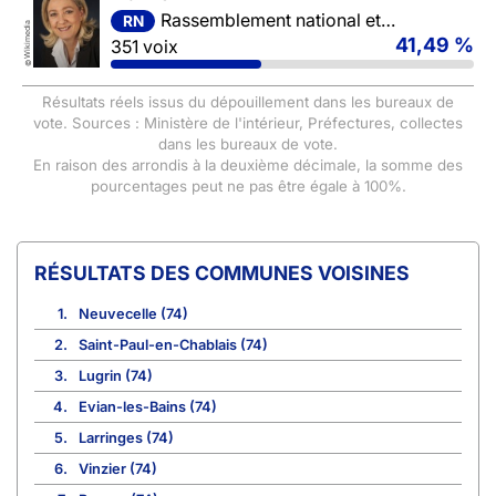
Rassemblement national et ses alliés
RN
Wikimedia
41,49 %
351 voix
©
Résultats réels issus du dépouillement dans les bureaux de
vote. Sources : Ministère de l'intérieur, Préfectures, collectes
dans les bureaux de vote.
En raison des arrondis à la deuxième décimale, la somme des
pourcentages peut ne pas être égale à 100%.
COMMUNES VOISINES
1.
Neuvecelle (74)
2.
Saint-Paul-en-Chablais (74)
3.
Lugrin (74)
4.
Evian-les-Bains (74)
5.
Larringes (74)
6.
Vinzier (74)