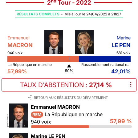
nd
2
Tour - 2022
RÉSULTATS COMPLETS
-
Mis à jour le 24/04/2022 à 21h27
Emmanuel
Marine
MACRON
LE PEN
940 voix
681 voix
La République en marche
Rassemblement national et ses alliés
▲
57,99%
42,01%
50%
TAUX D'ABSTENTION
:
27,14 %
⠇
RETOUR AUX RÉSULTATS DU DÉPARTEMENT
Emmanuel MACRON
La République en marche
REM
Wikimedia
57,99 %
940 voix
©
Marine LE PEN