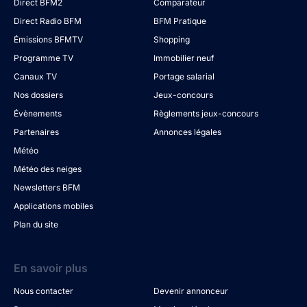
Direct BFM2
Comparateur
Direct Radio BFM
BFM Pratique
Émissions BFMTV
Shopping
Programme TV
Immobilier neuf
Canaux TV
Portage salarial
Nos dossiers
Jeux-concours
Évènements
Règlements jeux-concours
Partenaires
Annonces légales
Météo
Météo des neiges
Newsletters BFM
Applications mobiles
Plan du site
En savoir plus
Nous contacter
Devenir annonceur