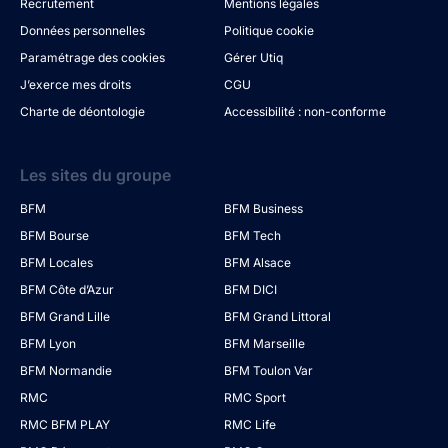
Recrutement
Mentions légales
Données personnelles
Politique cookie
Paramétrage des cookies
Gérer Utiq
J’exerce mes droits
CGU
Charte de déontologie
Accessibilité : non-conforme
Les sites du groupe
BFM
BFM Business
BFM Bourse
BFM Tech
BFM Locales
BFM Alsace
BFM Côte d’Azur
BFM DICI
BFM Grand Lille
BFM Grand Littoral
BFM Lyon
BFM Marseille
BFM Normandie
BFM Toulon Var
RMC
RMC Sport
RMC BFM PLAY
RMC Life