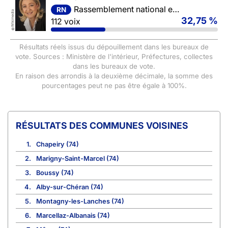
Rassemblement national et ses alliés
RN
Wikimedia
32,75 %
112 voix
©
Résultats réels issus du dépouillement dans les bureaux de
vote. Sources : Ministère de l'intérieur, Préfectures, collectes
dans les bureaux de vote.
En raison des arrondis à la deuxième décimale, la somme des
pourcentages peut ne pas être égale à 100%.
COMMUNES VOISINES
1.
Chapeiry (74)
2.
Marigny-Saint-Marcel (74)
3.
Boussy (74)
4.
Alby-sur-Chéran (74)
5.
Montagny-les-Lanches (74)
6.
Marcellaz-Albanais (74)