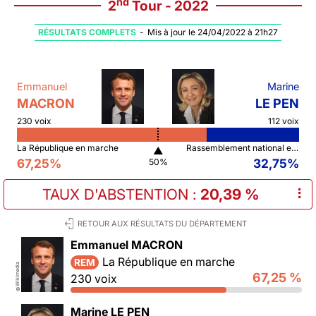
nd
2
Tour - 2022
RÉSULTATS COMPLETS
-
Mis à jour le 24/04/2022 à 21h27
Emmanuel
Marine
MACRON
LE PEN
230 voix
112 voix
La République en marche
Rassemblement national et ses alliés
▲
67,25%
32,75%
50%
TAUX D'ABSTENTION
:
20,39 %
⠇
RETOUR AUX RÉSULTATS DU DÉPARTEMENT
Emmanuel MACRON
La République en marche
REM
Wikimedia
67,25 %
230 voix
©
Marine LE PEN