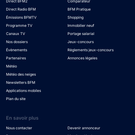
Direct BFM2
Comparateur
Direct Radio BFM
BFM Pratique
Émissions BFMTV
Shopping
Programme TV
Immobilier neuf
Canaux TV
Portage salarial
Nos dossiers
Jeux-concours
Évènements
Règlements jeux-concours
Partenaires
Annonces légales
Météo
Météo des neiges
Newsletters BFM
Applications mobiles
Plan du site
En savoir plus
Nous contacter
Devenir annonceur