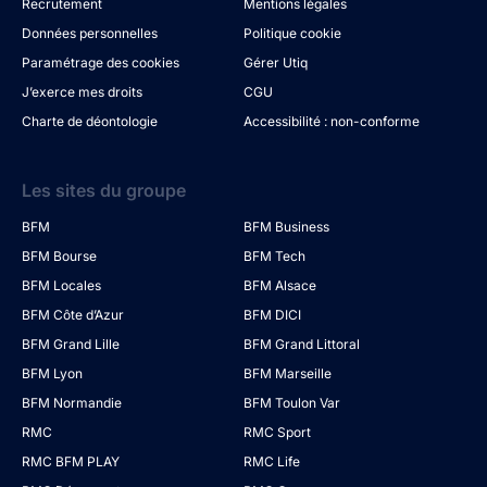
Recrutement
Mentions légales
Données personnelles
Politique cookie
Paramétrage des cookies
Gérer Utiq
J’exerce mes droits
CGU
Charte de déontologie
Accessibilité : non-conforme
Les sites du groupe
BFM
BFM Business
BFM Bourse
BFM Tech
BFM Locales
BFM Alsace
BFM Côte d’Azur
BFM DICI
BFM Grand Lille
BFM Grand Littoral
BFM Lyon
BFM Marseille
BFM Normandie
BFM Toulon Var
RMC
RMC Sport
RMC BFM PLAY
RMC Life