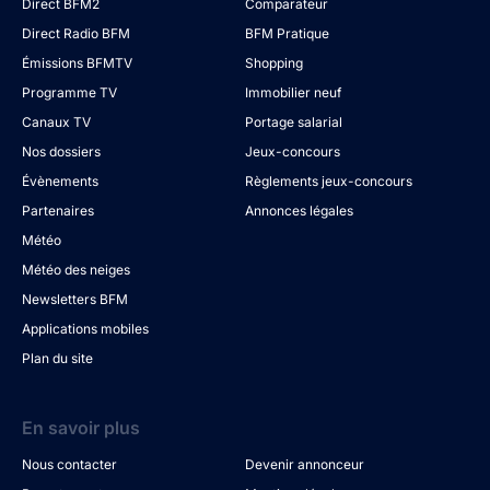
Direct BFM2
Comparateur
Direct Radio BFM
BFM Pratique
Émissions BFMTV
Shopping
Programme TV
Immobilier neuf
Canaux TV
Portage salarial
Nos dossiers
Jeux-concours
Évènements
Règlements jeux-concours
Partenaires
Annonces légales
Météo
Météo des neiges
Newsletters BFM
Applications mobiles
Plan du site
En savoir plus
Nous contacter
Devenir annonceur