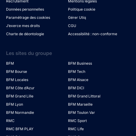
Recrutement
Mentions légales
Données personnelles
Politique cookie
Paramétrage des cookies
Gérer Utiq
J’exerce mes droits
CGU
Charte de déontologie
Accessibilité : non-conforme
Les sites du groupe
BFM
BFM Business
BFM Bourse
BFM Tech
BFM Locales
BFM Alsace
BFM Côte d’Azur
BFM DICI
BFM Grand Lille
BFM Grand Littoral
BFM Lyon
BFM Marseille
BFM Normandie
BFM Toulon Var
RMC
RMC Sport
RMC BFM PLAY
RMC Life