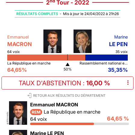
nd
2
Tour - 2022
RÉSULTATS COMPLETS
-
Mis à jour le 24/04/2022 à 21h26
Emmanuel
Marine
MACRON
LE PEN
64 voix
35 voix
La République en marche
Rassemblement national et ses alliés
▲
64,65%
35,35%
50%
TAUX D'ABSTENTION
:
16,00 %
⠇
RETOUR AUX RÉSULTATS DU DÉPARTEMENT
Emmanuel MACRON
La République en marche
REM
Wikimedia
64,65 %
64 voix
©
Marine LE PEN