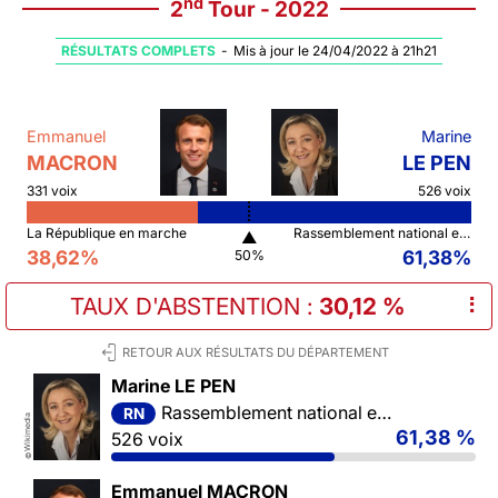
nd
2
Tour - 2022
RÉSULTATS COMPLETS
-
Mis à jour le 24/04/2022 à 21h21
Emmanuel
Marine
MACRON
LE PEN
331 voix
526 voix
La République en marche
Rassemblement national et ses alliés
▲
38,62%
61,38%
50%
TAUX D'ABSTENTION
:
30,12 %
⠇
RETOUR AUX RÉSULTATS DU DÉPARTEMENT
Marine LE PEN
Rassemblement national et ses alliés
RN
Wikimedia
61,38 %
526 voix
©
Emmanuel MACRON