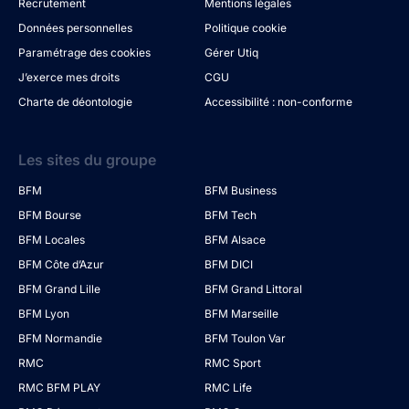
Recrutement
Mentions légales
Données personnelles
Politique cookie
Paramétrage des cookies
Gérer Utiq
J’exerce mes droits
CGU
Charte de déontologie
Accessibilité : non-conforme
Les sites du groupe
BFM
BFM Business
BFM Bourse
BFM Tech
BFM Locales
BFM Alsace
BFM Côte d’Azur
BFM DICI
BFM Grand Lille
BFM Grand Littoral
BFM Lyon
BFM Marseille
BFM Normandie
BFM Toulon Var
RMC
RMC Sport
RMC BFM PLAY
RMC Life