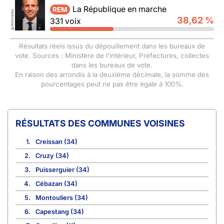
La République en marche
REM
Wikimedia
38,62 %
331 voix
©
Résultats réels issus du dépouillement dans les bureaux de
vote. Sources : Ministère de l'intérieur, Préfectures, collectes
dans les bureaux de vote.
En raison des arrondis à la deuxième décimale, la somme des
pourcentages peut ne pas être égale à 100%.
COMMUNES VOISINES
1.
Creissan (34)
2.
Cruzy (34)
3.
Puisserguier (34)
4.
Cébazan (34)
5.
Montouliers (34)
6.
Capestang (34)