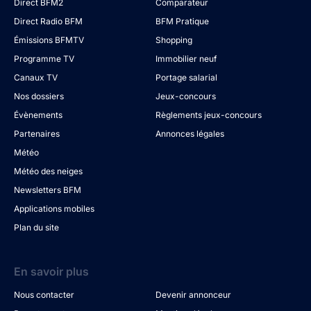
Direct BFM2
Comparateur
Direct Radio BFM
BFM Pratique
Émissions BFMTV
Shopping
Programme TV
Immobilier neuf
Canaux TV
Portage salarial
Nos dossiers
Jeux-concours
Évènements
Règlements jeux-concours
Partenaires
Annonces légales
Météo
Météo des neiges
Newsletters BFM
Applications mobiles
Plan du site
En savoir plus
Nous contacter
Devenir annonceur