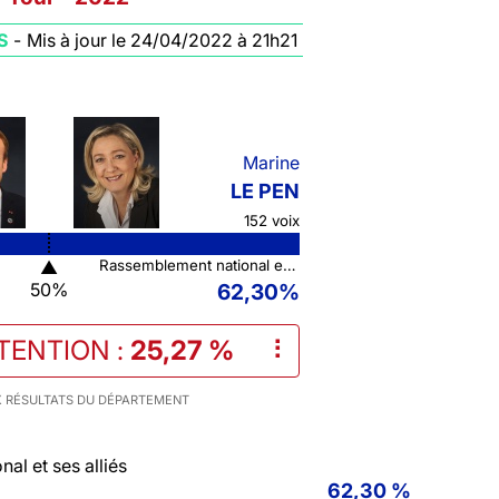
S
-
Mis à jour le 24/04/2022 à 21h21
Marine
LE PEN
152 voix
▲
Rassemblement national et ses alliés
50%
62,30%
TENTION
:
25,27 %
⠇
 RÉSULTATS DU DÉPARTEMENT
al et ses alliés
62,30 %