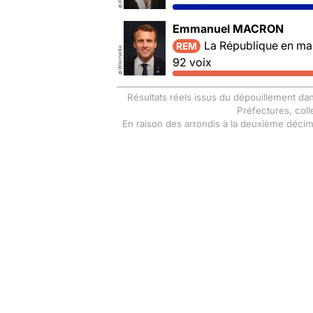
©
Emmanuel MACRON
La République en ma
REM
Wikimedia
92 voix
©
Résultats réels issus du dépouillement dan
Préfectures, coll
En raison des arrondis à la deuxième déci