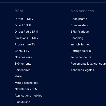
BFM
Nos services
Direct BFMTV
Code promo
Direct BFM2
Comparateur
Direct Radio BFM
BFM Pratique
Émissions BFMTV
Shopping
Programme TV
Immobilier neuf
Canaux TV
Portage salarial
Nos dossiers
Jeux-concours
Évènements
Règlements jeux-concour
Partenaires
Annonces légales
Météo
Météo des neiges
Newsletters BFM
Applications mobiles
Plan du site