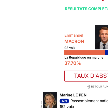
RÉSULTATS COMPLET
Emmanuel
MACRON
92 voix
La République en marche
37,70%
TAUX D'ABS
RETOUR AUX
Marine LE PEN
Rassemblement nation
RN
Wikimedia
152 voix