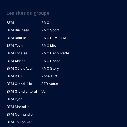
Les sites du groupe
BFM
RMC
BFM Business
RMC Sport
BFM Bourse
RMC BFM PLAY
BFM Tech
RMC Life
BFM Locales
RMC Découverte
BFM Alsace
RMC Conso
BFM Côte d’Azur
RMC Story
BFM DICI
Zone Turf
BFM Grand Lille
SFR Actus
BFM Grand Littoral
Verif
BFM Lyon
BFM Marseille
BFM Normandie
BFM Toulon Var