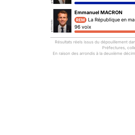
©
Emmanuel MACRON
La République en ma
REM
Wikimedia
96 voix
©
Résultats réels issus du dépouillement dan
Préfectures, coll
En raison des arrondis à la deuxième déci