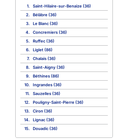
1.
Saint-Hilaire-sur-Benaize (36)
2.
Bélâbre (36)
3.
Le Blanc (36)
4.
Concremiers (36)
5.
Ruffec (36)
6.
Liglet (86)
7.
Chalais (36)
8.
Saint-Aigny (36)
9.
Béthines (86)
10.
Ingrandes (36)
11.
Sauzelles (36)
12.
Pouligny-Saint-Pierre (36)
13.
Ciron (36)
14.
Lignac (36)
15.
Douadic (36)