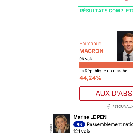
RÉSULTATS COMPLET
Emmanuel
MACRON
96 voix
La République en marche
44,24%
TAUX D'AB
RETOUR AUX
Marine LE PEN
Rassemblement nation
RN
Wikimedia
121 voix