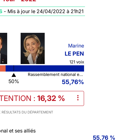
S
-
Mis à jour le 24/04/2022 à 21h21
Marine
LE PEN
121 voix
▲
Rassemblement national et ses alliés
50%
55,76%
STENTION
:
16,32 %
⠇
 RÉSULTATS DU DÉPARTEMENT
al et ses alliés
55,76 %