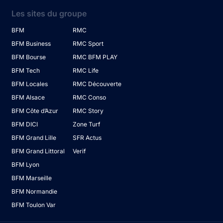
Les sites du groupe
BFM
RMC
BFM Business
RMC Sport
BFM Bourse
RMC BFM PLAY
BFM Tech
RMC Life
BFM Locales
RMC Découverte
BFM Alsace
RMC Conso
BFM Côte d’Azur
RMC Story
BFM DICI
Zone Turf
BFM Grand Lille
SFR Actus
BFM Grand Littoral
Verif
BFM Lyon
BFM Marseille
BFM Normandie
BFM Toulon Var