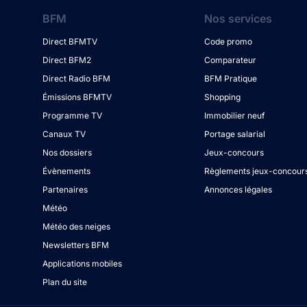
BFM
Nos services
Direct BFMTV
Code promo
Direct BFM2
Comparateur
Direct Radio BFM
BFM Pratique
Émissions BFMTV
Shopping
Programme TV
Immobilier neuf
Canaux TV
Portage salarial
Nos dossiers
Jeux-concours
Évènements
Règlements jeux-concour
Partenaires
Annonces légales
Météo
Météo des neiges
Newsletters BFM
Applications mobiles
Plan du site