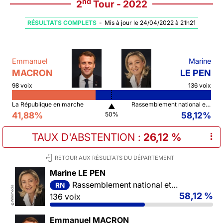
nd
2
Tour - 2022
RÉSULTATS COMPLETS
-
Mis à jour le 24/04/2022 à 21h21
Emmanuel
Marine
MACRON
LE PEN
98 voix
136 voix
La République en marche
Rassemblement national et ses alliés
▲
41,88%
58,12%
50%
TAUX D'ABSTENTION
:
26,12 %
⠇
RETOUR AUX RÉSULTATS DU DÉPARTEMENT
Marine LE PEN
Rassemblement national et ses alliés
RN
Wikimedia
58,12 %
136 voix
©
Emmanuel MACRON