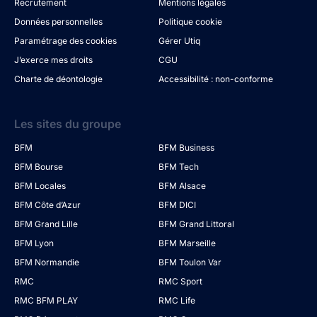
Recrutement
Mentions légales
Données personnelles
Politique cookie
Paramétrage des cookies
Gérer Utiq
J’exerce mes droits
CGU
Charte de déontologie
Accessibilité : non-conforme
Les sites du groupe
BFM
BFM Business
BFM Bourse
BFM Tech
BFM Locales
BFM Alsace
BFM Côte d’Azur
BFM DICI
BFM Grand Lille
BFM Grand Littoral
BFM Lyon
BFM Marseille
BFM Normandie
BFM Toulon Var
RMC
RMC Sport
RMC BFM PLAY
RMC Life