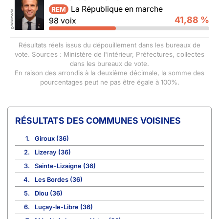
La République en marche
REM
Wikimedia
41,88 %
98 voix
©
Résultats réels issus du dépouillement dans les bureaux de
vote. Sources : Ministère de l'intérieur, Préfectures, collectes
dans les bureaux de vote.
En raison des arrondis à la deuxième décimale, la somme des
pourcentages peut ne pas être égale à 100%.
COMMUNES VOISINES
1.
Giroux (36)
2.
Lizeray (36)
3.
Sainte-Lizaigne (36)
4.
Les Bordes (36)
5.
Diou (36)
6.
Luçay-le-Libre (36)