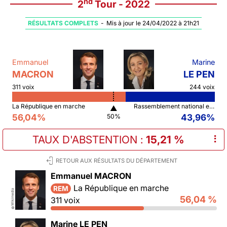
nd
2
Tour - 2022
RÉSULTATS COMPLETS
-
Mis à jour le 24/04/2022 à 21h21
Emmanuel
Marine
MACRON
LE PEN
311 voix
244 voix
La République en marche
Rassemblement national et ses alliés
▲
56,04%
43,96%
50%
TAUX D'ABSTENTION
:
15,21 %
⠇
RETOUR AUX RÉSULTATS DU DÉPARTEMENT
Emmanuel MACRON
La République en marche
REM
Wikimedia
56,04 %
311 voix
©
Marine LE PEN