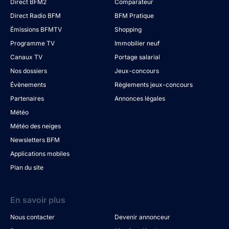
Direct BFM2
Comparateur
Direct Radio BFM
BFM Pratique
Émissions BFMTV
Shopping
Programme TV
Immobilier neuf
Canaux TV
Portage salarial
Nos dossiers
Jeux-concours
Évènements
Règlements jeux-concours
Partenaires
Annonces légales
Météo
Météo des neiges
Newsletters BFM
Applications mobiles
Plan du site
En savoir plus
Nous contacter
Devenir annonceur