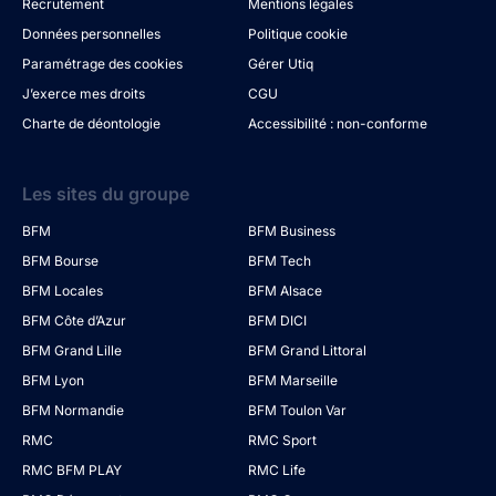
Recrutement
Mentions légales
Données personnelles
Politique cookie
Paramétrage des cookies
Gérer Utiq
J’exerce mes droits
CGU
Charte de déontologie
Accessibilité : non-conforme
Les sites du groupe
BFM
BFM Business
BFM Bourse
BFM Tech
BFM Locales
BFM Alsace
BFM Côte d’Azur
BFM DICI
BFM Grand Lille
BFM Grand Littoral
BFM Lyon
BFM Marseille
BFM Normandie
BFM Toulon Var
RMC
RMC Sport
RMC BFM PLAY
RMC Life