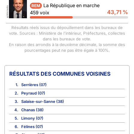
La République en marche
REM
Wikimedia
43,71 %
459 voix
©
Résultats réels issus du dépouillement dans les bureaux de
vote. Sources : Ministère de l'intérieur, Préfectures, collectes
dans les bureaux de vote.
En raison des arrondis à la deuxième décimale, la somme des
pourcentages peut ne pas être égale à 100%.
COMMUNES VOISINES
1.
Serrières (07)
2.
Peyraud (07)
3.
Salaise-sur-Sanne (38)
4.
Chanas (38)
5.
Limony (07)
6.
Félines (07)