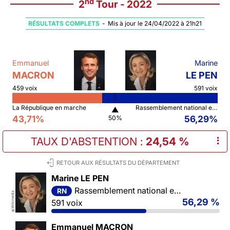
nd
2
Tour - 2022
RÉSULTATS COMPLETS
-
Mis à jour le 24/04/2022 à 21h21
Emmanuel
Marine
MACRON
LE PEN
459 voix
591 voix
La République en marche
Rassemblement national et ses alliés
▲
43,71%
56,29%
50%
TAUX D'ABSTENTION
:
24,54 %
⠇
RETOUR AUX RÉSULTATS DU DÉPARTEMENT
Marine LE PEN
Rassemblement national et ses alliés
RN
Wikimedia
56,29 %
591 voix
©
Emmanuel MACRON