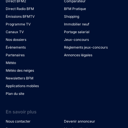
Direct BFM2
Comparateur
Direct Radio BFM
BFM Pratique
Émissions BFMTV
Shopping
Programme TV
Immobilier neuf
Canaux TV
Portage salarial
Nos dossiers
Jeux-concours
Évènements
Règlements jeux-concours
Partenaires
Annonces légales
Météo
Météo des neiges
Newsletters BFM
Applications mobiles
Plan du site
En savoir plus
Nous contacter
Devenir annonceur