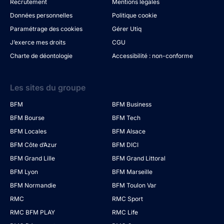
Recrutement
Mentions légales
Données personnelles
Politique cookie
Paramétrage des cookies
Gérer Utiq
J’exerce mes droits
CGU
Charte de déontologie
Accessibilité : non-conforme
Les sites du groupe
BFM
BFM Business
BFM Bourse
BFM Tech
BFM Locales
BFM Alsace
BFM Côte d’Azur
BFM DICI
BFM Grand Lille
BFM Grand Littoral
BFM Lyon
BFM Marseille
BFM Normandie
BFM Toulon Var
RMC
RMC Sport
RMC BFM PLAY
RMC Life