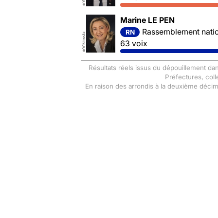
©
Marine LE PEN
Rassemblement nation
RN
Wikimedia
63 voix
©
Résultats réels issus du dépouillement dan
Préfectures, coll
En raison des arrondis à la deuxième déci