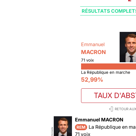
RÉSULTATS COMPLET
Emmanuel
MACRON
71 voix
La République en marche
52,99%
TAUX D'AB
RETOUR AUX
Emmanuel MACRON
La République en ma
REM
Wikimedia
71 voix