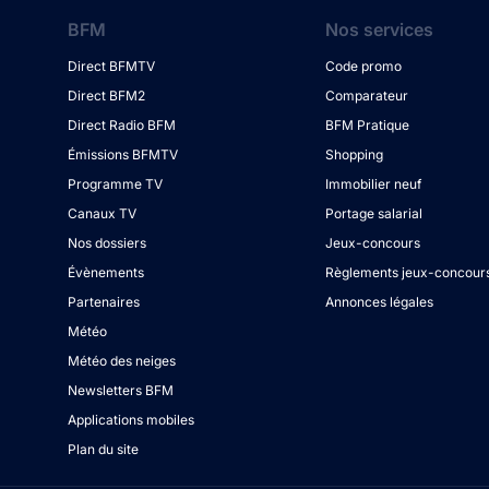
BFM
Nos services
Direct BFMTV
Code promo
Direct BFM2
Comparateur
Direct Radio BFM
BFM Pratique
Émissions BFMTV
Shopping
Programme TV
Immobilier neuf
Canaux TV
Portage salarial
Nos dossiers
Jeux-concours
Évènements
Règlements jeux-concour
Partenaires
Annonces légales
Météo
Météo des neiges
Newsletters BFM
Applications mobiles
Plan du site