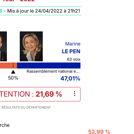
S
-
Mis à jour le 24/04/2022 à 21h21
Marine
LE PEN
63 voix
▲
Rassemblement national et ses alliés
50%
47,01%
STENTION
:
21,69 %
⠇
 RÉSULTATS DU DÉPARTEMENT
rche
52,99 %