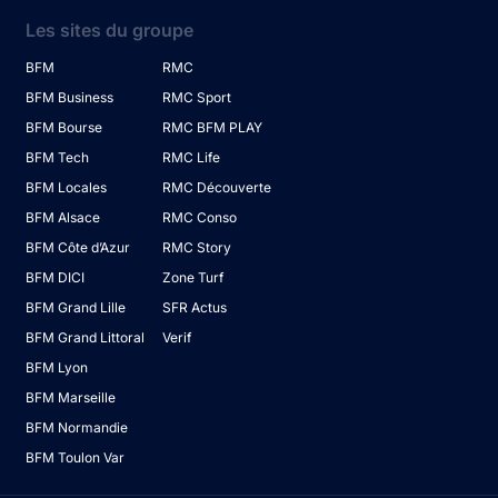
Les sites du groupe
BFM
RMC
BFM Business
RMC Sport
BFM Bourse
RMC BFM PLAY
BFM Tech
RMC Life
BFM Locales
RMC Découverte
BFM Alsace
RMC Conso
BFM Côte d’Azur
RMC Story
BFM DICI
Zone Turf
BFM Grand Lille
SFR Actus
BFM Grand Littoral
Verif
BFM Lyon
BFM Marseille
BFM Normandie
BFM Toulon Var