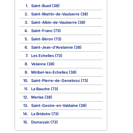
1.
Saint-Bueil (38)
2.
Saint-Martin-de-Vaulserre (38)
3.
Saint-Albin-de-Vaulserre (38)
4.
Saint-Franc (73)
5.
Saint-Béron (73)
6.
Saint-Jean-d'Avelanne (38)
7.
Les Echelles (73)
8.
Velanne (38)
9.
Miribel-les-Echelles (38)
10.
Saint-Pierre-de-Genebroz (73)
11.
La Bauche (73)
12.
Merlas (38)
13.
Saint-Geoire-en-Valdaine (38)
14.
La Bridoire (73)
15.
Domessin (73)