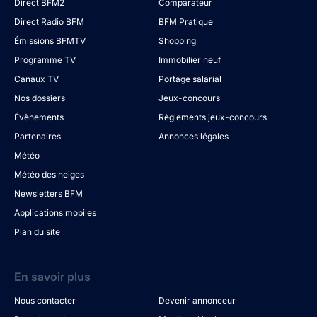
Direct BFM2
Comparateur
Direct Radio BFM
BFM Pratique
Émissions BFMTV
Shopping
Programme TV
Immobilier neuf
Canaux TV
Portage salarial
Nos dossiers
Jeux-concours
Évènements
Règlements jeux-concours
Partenaires
Annonces légales
Météo
Météo des neiges
Newsletters BFM
Applications mobiles
Plan du site
En savoir plus
Nous contacter
Devenir annonceur