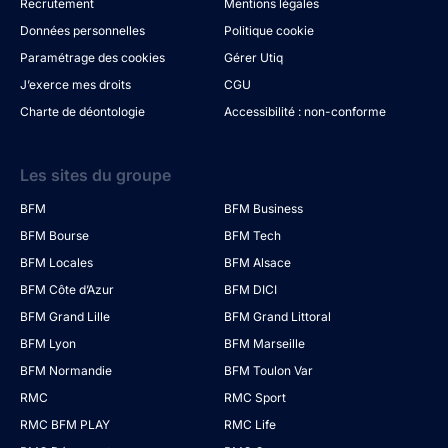
Recrutement
Mentions légales
Données personnelles
Politique cookie
Paramétrage des cookies
Gérer Utiq
J’exerce mes droits
CGU
Charte de déontologie
Accessibilité : non-conforme
Les sites du groupe
BFM
BFM Business
BFM Bourse
BFM Tech
BFM Locales
BFM Alsace
BFM Côte d’Azur
BFM DICI
BFM Grand Lille
BFM Grand Littoral
BFM Lyon
BFM Marseille
BFM Normandie
BFM Toulon Var
RMC
RMC Sport
RMC BFM PLAY
RMC Life