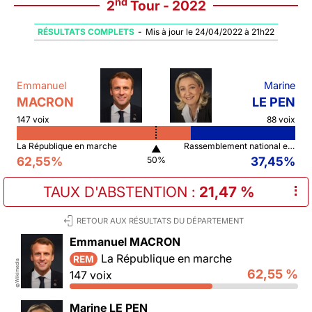
nd
2
Tour - 2022
RÉSULTATS COMPLETS
-
Mis à jour le 24/04/2022 à 21h22
Emmanuel
Marine
MACRON
LE PEN
147 voix
88 voix
La République en marche
Rassemblement national et ses alliés
▲
62,55%
37,45%
50%
TAUX D'ABSTENTION
:
21,47 %
⠇
RETOUR AUX RÉSULTATS DU DÉPARTEMENT
Emmanuel MACRON
La République en marche
REM
Wikimedia
62,55 %
147 voix
©
Marine LE PEN