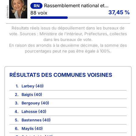
Rassemblement national et ses alliés
RN
Wikimedia
37,45 %
88 voix
©
Résultats réels issus du dépouillement dans les bureaux de
vote. Sources : Ministère de l'intérieur, Préfectures, collectes
dans les bureaux de vote.
En raison des arrondis à la deuxième décimale, la somme des
pourcentages peut ne pas être égale à 100%.
COMMUNES VOISINES
1.
Larbey (40)
2.
Baigts (40)
3.
Bergouey (40)
4.
Lahosse (40)
5.
Bastennes (40)
6.
Maylis (40)