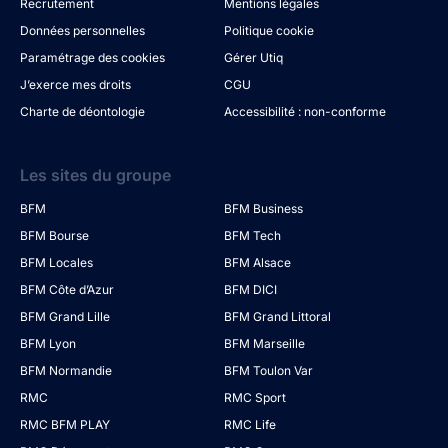
Recrutement
Mentions légales
Données personnelles
Politique cookie
Paramétrage des cookies
Gérer Utiq
J’exerce mes droits
CGU
Charte de déontologie
Accessibilité : non-conforme
Les sites du groupe
BFM
BFM Business
BFM Bourse
BFM Tech
BFM Locales
BFM Alsace
BFM Côte d’Azur
BFM DICI
BFM Grand Lille
BFM Grand Littoral
BFM Lyon
BFM Marseille
BFM Normandie
BFM Toulon Var
RMC
RMC Sport
RMC BFM PLAY
RMC Life