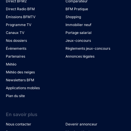
Direct BFM2
Comparateur
Direct Radio BFM
BFM Pratique
Émissions BFMTV
Shopping
Programme TV
Immobilier neuf
Canaux TV
Portage salarial
Nos dossiers
Jeux-concours
Évènements
Règlements jeux-concours
Partenaires
Annonces légales
Météo
Météo des neiges
Newsletters BFM
Applications mobiles
Plan du site
En savoir plus
Nous contacter
Devenir annonceur