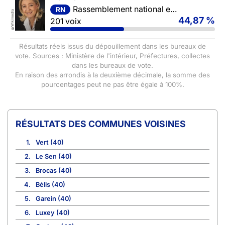
Rassemblement national et ses alliés
RN
Wikimedia
44,87 %
201 voix
©
Résultats réels issus du dépouillement dans les bureaux de
vote. Sources : Ministère de l'intérieur, Préfectures, collectes
dans les bureaux de vote.
En raison des arrondis à la deuxième décimale, la somme des
pourcentages peut ne pas être égale à 100%.
COMMUNES VOISINES
1.
Vert (40)
2.
Le Sen (40)
3.
Brocas (40)
4.
Bélis (40)
5.
Garein (40)
6.
Luxey (40)