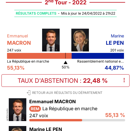
nd
2
Tour - 2022
RÉSULTATS COMPLETS
-
Mis à jour le 24/04/2022 à 21h22
Emmanuel
Marine
MACRON
LE PEN
247 voix
201 voix
La République en marche
Rassemblement national et ses alliés
▲
55,13%
44,87%
50%
TAUX D'ABSTENTION
:
22,48 %
⠇
RETOUR AUX RÉSULTATS DU DÉPARTEMENT
Emmanuel MACRON
La République en marche
REM
Wikimedia
55,13 %
247 voix
©
Marine LE PEN