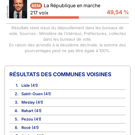
La République en marche
REM
Wikimedia
49,54 %
217 voix
©
Résultats réels issus du dépouillement dans les bureaux de
vote. Sources : Ministère de l'intérieur, Préfectures, collectes
dans les bureaux de vote.
En raison des arrondis à la deuxième décimale, la somme des
pourcentages peut ne pas être égale à 100%.
COMMUNES VOISINES
1.
Lisle (41)
2.
Saint-Ouen (41)
3.
Meslay (41)
4.
Rahart (41)
5.
Pezou (41)
6.
Rocé (41)