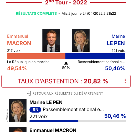
nd
2
Tour - 2022
RÉSULTATS COMPLETS
-
Mis à jour le 24/04/2022 à 21h22
Emmanuel
Marine
MACRON
LE PEN
217 voix
221 voix
La République en marche
Rassemblement national et ses alliés
▲
49,54%
50,46%
50%
TAUX D'ABSTENTION
:
20,82 %
⠇
RETOUR AUX RÉSULTATS DU DÉPARTEMENT
Marine LE PEN
Rassemblement national et ses alliés
RN
Wikimedia
50,46 %
221 voix
©
Emmanuel MACRON