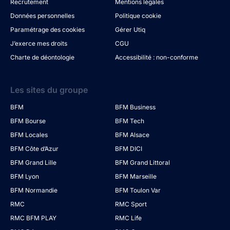
Recrutement
Mentions légales
Données personnelles
Politique cookie
Paramétrage des cookies
Gérer Utiq
J’exerce mes droits
CGU
Charte de déontologie
Accessibilité : non-conforme
Les sites du groupe
BFM
BFM Business
BFM Bourse
BFM Tech
BFM Locales
BFM Alsace
BFM Côte d’Azur
BFM DICI
BFM Grand Lille
BFM Grand Littoral
BFM Lyon
BFM Marseille
BFM Normandie
BFM Toulon Var
RMC
RMC Sport
RMC BFM PLAY
RMC Life