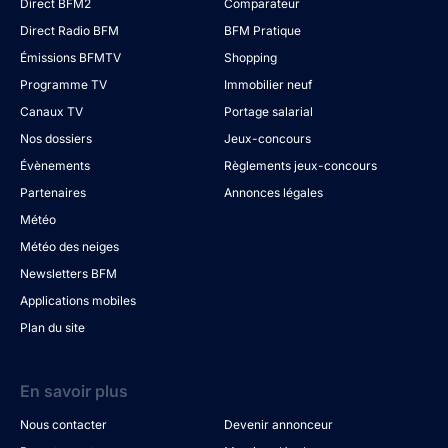
Direct BFM2
Comparateur
Direct Radio BFM
BFM Pratique
Émissions BFMTV
Shopping
Programme TV
Immobilier neuf
Canaux TV
Portage salarial
Nos dossiers
Jeux-concours
Évènements
Règlements jeux-concours
Partenaires
Annonces légales
Météo
Météo des neiges
Newsletters BFM
Applications mobiles
Plan du site
En savoir plus
Nous contacter
Devenir annonceur