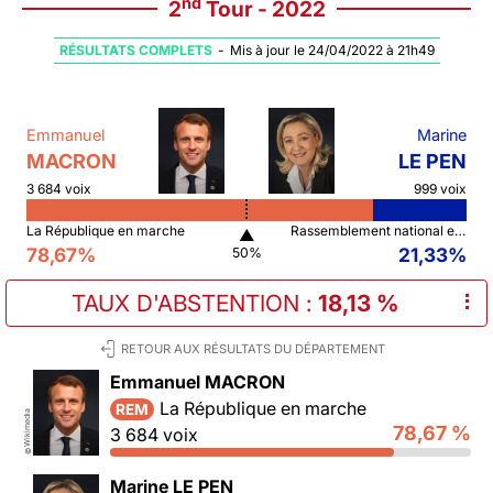
nd
2
Tour - 2022
RÉSULTATS COMPLETS
-
Mis à jour le 24/04/2022 à 21h49
Emmanuel
Marine
MACRON
LE PEN
3 684 voix
999 voix
La République en marche
Rassemblement national et ses alliés
▲
78,67%
21,33%
50%
TAUX D'ABSTENTION
:
18,13 %
⠇
RETOUR AUX RÉSULTATS DU DÉPARTEMENT
Emmanuel MACRON
La République en marche
REM
Wikimedia
78,67 %
3 684 voix
©
Marine LE PEN