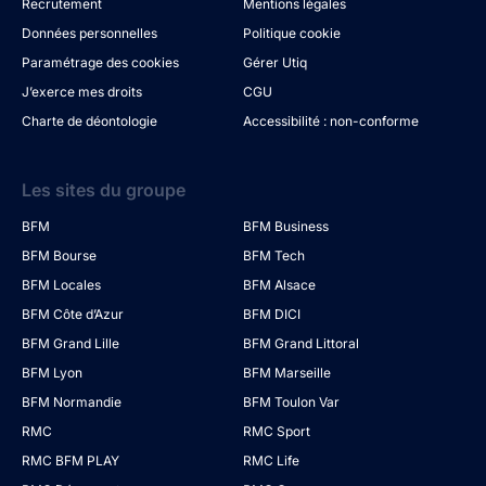
Recrutement
Mentions légales
Données personnelles
Politique cookie
Paramétrage des cookies
Gérer Utiq
J’exerce mes droits
CGU
Charte de déontologie
Accessibilité : non-conforme
Les sites du groupe
BFM
BFM Business
BFM Bourse
BFM Tech
BFM Locales
BFM Alsace
BFM Côte d’Azur
BFM DICI
BFM Grand Lille
BFM Grand Littoral
BFM Lyon
BFM Marseille
BFM Normandie
BFM Toulon Var
RMC
RMC Sport
RMC BFM PLAY
RMC Life