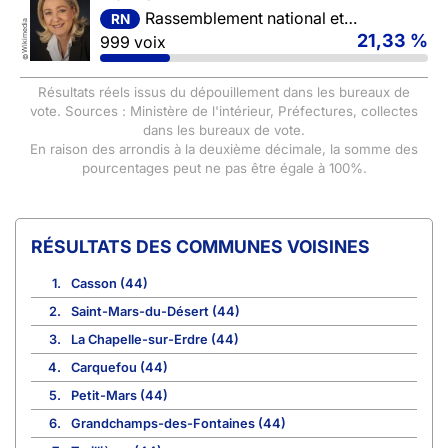
Rassemblement national et ses alliés
RN
Wikimedia
21,33 %
999 voix
©
Résultats réels issus du dépouillement dans les bureaux de
vote. Sources : Ministère de l'intérieur, Préfectures, collectes
dans les bureaux de vote.
En raison des arrondis à la deuxième décimale, la somme des
pourcentages peut ne pas être égale à 100%.
COMMUNES VOISINES
1.
Casson (44)
2.
Saint-Mars-du-Désert (44)
3.
La Chapelle-sur-Erdre (44)
4.
Carquefou (44)
5.
Petit-Mars (44)
6.
Grandchamps-des-Fontaines (44)