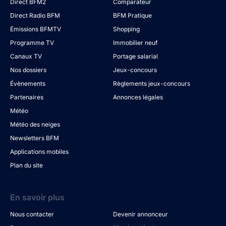
Direct BFM2
Comparateur
Direct Radio BFM
BFM Pratique
Émissions BFMTV
Shopping
Programme TV
Immobilier neuf
Canaux TV
Portage salarial
Nos dossiers
Jeux-concours
Évènements
Règlements jeux-concours
Partenaires
Annonces légales
Météo
Météo des neiges
Newsletters BFM
Applications mobiles
Plan du site
En savoir plus
Nous contacter
Devenir annonceur