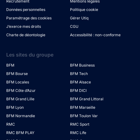
Recrutement
Mentions légales
Données personnelles
Politique cookie
Paramétrage des cookies
Gérer Utiq
J’exerce mes droits
CGU
Charte de déontologie
Accessibilité : non-conforme
Les sites du groupe
BFM
BFM Business
BFM Bourse
BFM Tech
BFM Locales
BFM Alsace
BFM Côte d’Azur
BFM DICI
BFM Grand Lille
BFM Grand Littoral
BFM Lyon
BFM Marseille
BFM Normandie
BFM Toulon Var
RMC
RMC Sport
RMC BFM PLAY
RMC Life