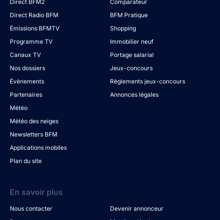
Direct BFM2
Comparateur
Direct Radio BFM
BFM Pratique
Émissions BFMTV
Shopping
Programme TV
Immobilier neuf
Canaux TV
Portage salarial
Nos dossiers
Jeux-concours
Évènements
Règlements jeux-concours
Partenaires
Annonces légales
Météo
Météo des neiges
Newsletters BFM
Applications mobiles
Plan du site
En savoir plus
Nous contacter
Devenir annonceur