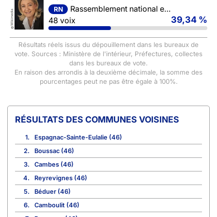
Rassemblement national et ses alliés
RN
Wikimedia
39,34 %
48 voix
©
Résultats réels issus du dépouillement dans les bureaux de
vote. Sources : Ministère de l'intérieur, Préfectures, collectes
dans les bureaux de vote.
En raison des arrondis à la deuxième décimale, la somme des
pourcentages peut ne pas être égale à 100%.
COMMUNES VOISINES
1.
Espagnac-Sainte-Eulalie (46)
2.
Boussac (46)
3.
Cambes (46)
4.
Reyrevignes (46)
5.
Béduer (46)
6.
Camboulit (46)