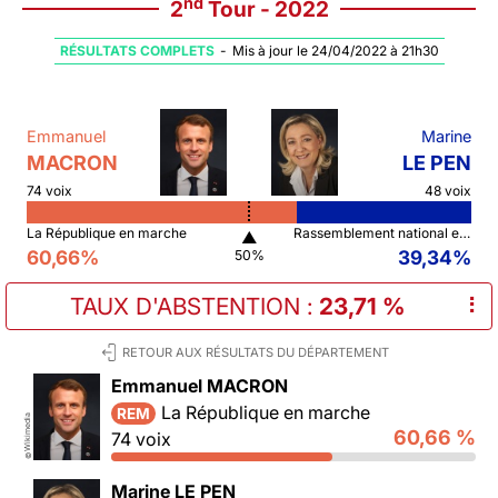
nd
2
Tour - 2022
RÉSULTATS COMPLETS
-
Mis à jour le 24/04/2022 à 21h30
Emmanuel
Marine
MACRON
LE PEN
74 voix
48 voix
La République en marche
Rassemblement national et ses alliés
▲
60,66%
39,34%
50%
TAUX D'ABSTENTION
:
23,71 %
⠇
RETOUR AUX RÉSULTATS DU DÉPARTEMENT
Emmanuel MACRON
La République en marche
REM
Wikimedia
60,66 %
74 voix
©
Marine LE PEN