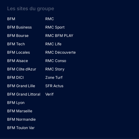
Les sites du groupe
BFM
RMC
BFM Business
RMC Sport
BFM Bourse
RMC BFM PLAY
BFM Tech
RMC Life
BFM Locales
RMC Découverte
BFM Alsace
RMC Conso
BFM Côte d’Azur
RMC Story
BFM DICI
Zone Turf
BFM Grand Lille
SFR Actus
BFM Grand Littoral
Verif
BFM Lyon
BFM Marseille
BFM Normandie
BFM Toulon Var