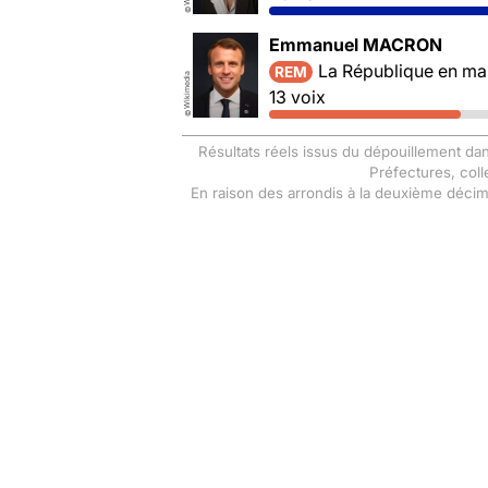
©
Emmanuel MACRON
La République en ma
REM
Wikimedia
13 voix
©
Résultats réels issus du dépouillement dan
Préfectures, coll
En raison des arrondis à la deuxième déci