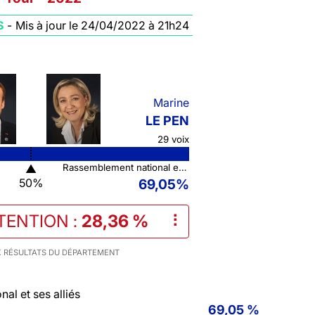
S
-
Mis à jour le 24/04/2022 à 21h24
Marine
LE PEN
29 voix
▲
Rassemblement national et ses alliés
50%
69,05%
TENTION
:
28,36 %
⠇
 RÉSULTATS DU DÉPARTEMENT
al et ses alliés
69,05 %