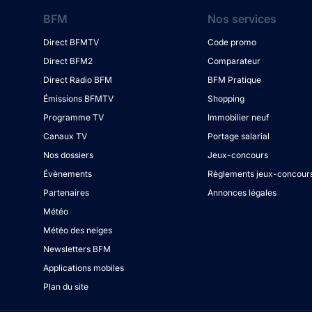
BFM
Nos services
Direct BFMTV
Code promo
Direct BFM2
Comparateur
Direct Radio BFM
BFM Pratique
Émissions BFMTV
Shopping
Programme TV
Immobilier neuf
Canaux TV
Portage salarial
Nos dossiers
Jeux-concours
Évènements
Règlements jeux-concour
Partenaires
Annonces légales
Météo
Météo des neiges
Newsletters BFM
Applications mobiles
Plan du site