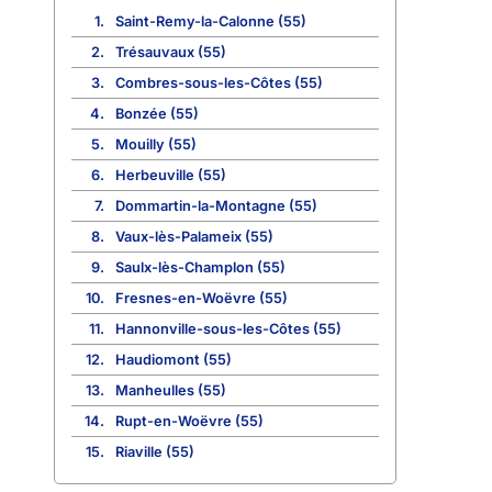
1.
Saint-Remy-la-Calonne (55)
2.
Trésauvaux (55)
3.
Combres-sous-les-Côtes (55)
4.
Bonzée (55)
5.
Mouilly (55)
6.
Herbeuville (55)
7.
Dommartin-la-Montagne (55)
8.
Vaux-lès-Palameix (55)
9.
Saulx-lès-Champlon (55)
10.
Fresnes-en-Woëvre (55)
11.
Hannonville-sous-les-Côtes (55)
12.
Haudiomont (55)
13.
Manheulles (55)
14.
Rupt-en-Woëvre (55)
15.
Riaville (55)