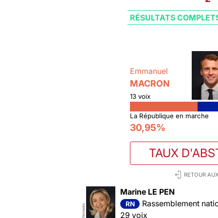
RÉSULTATS COMPLET
Emmanuel
MACRON
13 voix
La République en marche
30,95%
TAUX D'ABS
RETOUR AUX
Marine LE PEN
Rassemblement nation
RN
Wikimedia
29 voix