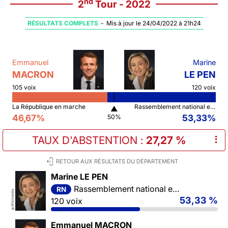
nd
2
Tour - 2022
RÉSULTATS COMPLETS
-
Mis à jour le 24/04/2022 à 21h24
Emmanuel
Marine
MACRON
LE PEN
105 voix
120 voix
La République en marche
Rassemblement national et ses alliés
▲
46,67%
53,33%
50%
TAUX D'ABSTENTION
:
27,27 %
⠇
RETOUR AUX RÉSULTATS DU DÉPARTEMENT
Marine LE PEN
Rassemblement national et ses alliés
RN
Wikimedia
53,33 %
120 voix
©
Emmanuel MACRON