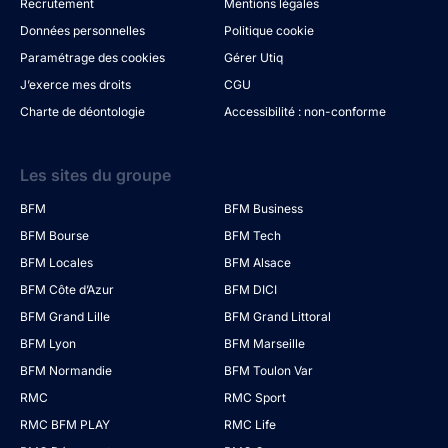
Recrutement
Mentions légales
Données personnelles
Politique cookie
Paramétrage des cookies
Gérer Utiq
J’exerce mes droits
CGU
Charte de déontologie
Accessibilité : non-conforme
Les sites du groupe
BFM
BFM Business
BFM Bourse
BFM Tech
BFM Locales
BFM Alsace
BFM Côte d’Azur
BFM DICI
BFM Grand Lille
BFM Grand Littoral
BFM Lyon
BFM Marseille
BFM Normandie
BFM Toulon Var
RMC
RMC Sport
RMC BFM PLAY
RMC Life