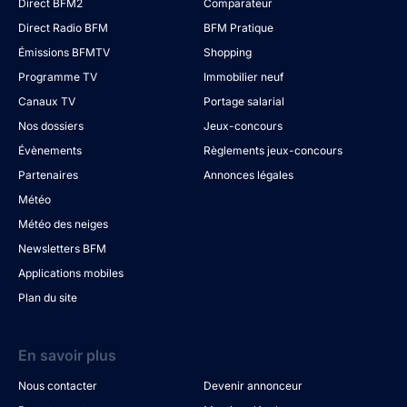
Direct BFM2
Comparateur
Direct Radio BFM
BFM Pratique
Émissions BFMTV
Shopping
Programme TV
Immobilier neuf
Canaux TV
Portage salarial
Nos dossiers
Jeux-concours
Évènements
Règlements jeux-concours
Partenaires
Annonces légales
Météo
Météo des neiges
Newsletters BFM
Applications mobiles
Plan du site
En savoir plus
Nous contacter
Devenir annonceur