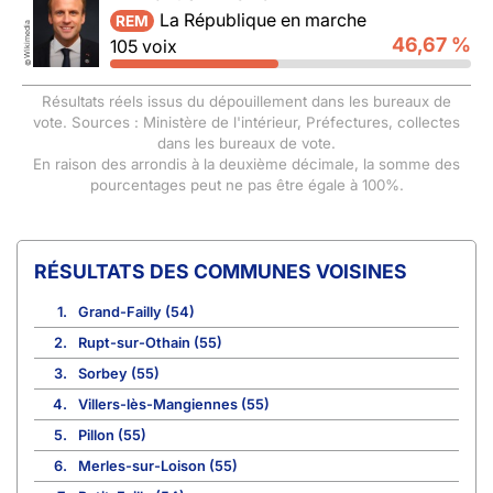
La République en marche
REM
Wikimedia
46,67 %
105 voix
©
Résultats réels issus du dépouillement dans les bureaux de
vote. Sources : Ministère de l'intérieur, Préfectures, collectes
dans les bureaux de vote.
En raison des arrondis à la deuxième décimale, la somme des
pourcentages peut ne pas être égale à 100%.
COMMUNES VOISINES
1.
Grand-Failly (54)
2.
Rupt-sur-Othain (55)
3.
Sorbey (55)
4.
Villers-lès-Mangiennes (55)
5.
Pillon (55)
6.
Merles-sur-Loison (55)