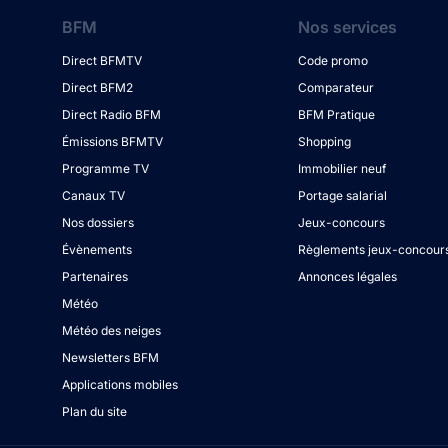
BFM
Nos services
Direct BFMTV
Code promo
Direct BFM2
Comparateur
Direct Radio BFM
BFM Pratique
Émissions BFMTV
Shopping
Programme TV
Immobilier neuf
Canaux TV
Portage salarial
Nos dossiers
Jeux-concours
Évènements
Règlements jeux-concour
Partenaires
Annonces légales
Météo
Météo des neiges
Newsletters BFM
Applications mobiles
Plan du site