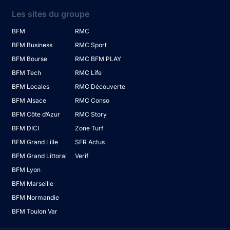
Les sites du groupe
BFM
RMC
BFM Business
RMC Sport
BFM Bourse
RMC BFM PLAY
BFM Tech
RMC Life
BFM Locales
RMC Découverte
BFM Alsace
RMC Conso
BFM Côte d’Azur
RMC Story
BFM DICI
Zone Turf
BFM Grand Lille
SFR Actus
BFM Grand Littoral
Verif
BFM Lyon
BFM Marseille
BFM Normandie
BFM Toulon Var