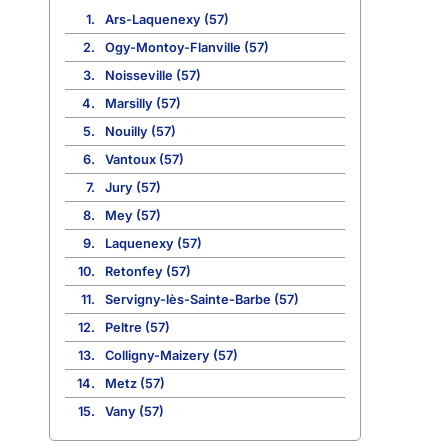
1.
Ars-Laquenexy (57)
2.
Ogy-Montoy-Flanville (57)
3.
Noisseville (57)
4.
Marsilly (57)
5.
Nouilly (57)
6.
Vantoux (57)
7.
Jury (57)
8.
Mey (57)
9.
Laquenexy (57)
10.
Retonfey (57)
11.
Servigny-lès-Sainte-Barbe (57)
12.
Peltre (57)
13.
Colligny-Maizery (57)
14.
Metz (57)
15.
Vany (57)