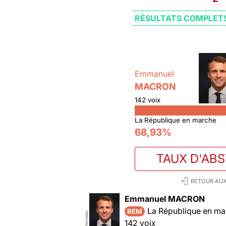
RÉSULTATS COMPLET
Emmanuel
MACRON
142 voix
La République en marche
68,93%
TAUX D'AB
RETOUR AUX
Emmanuel MACRON
La République en ma
REM
Wikimedia
142 voix