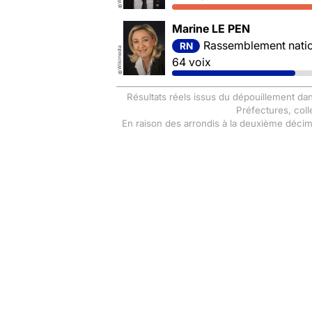
©
Marine LE PEN
Rassemblement nation
RN
Wikimedia
64 voix
©
Résultats réels issus du dépouillement dan
Préfectures, coll
En raison des arrondis à la deuxième déci