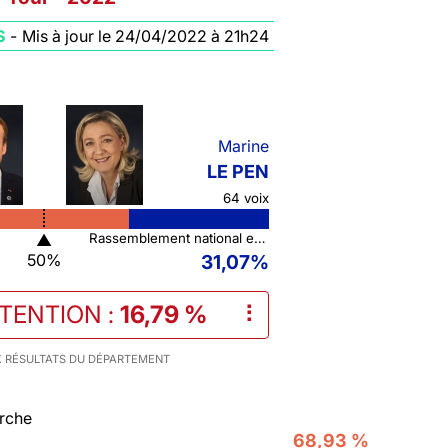
S
-
Mis à jour le 24/04/2022 à 21h24
Marine
LE PEN
64 voix
▲
Rassemblement national et ses alliés
50%
31,07%
STENTION
:
16,79 %
⠇
 RÉSULTATS DU DÉPARTEMENT
rche
68,93 %