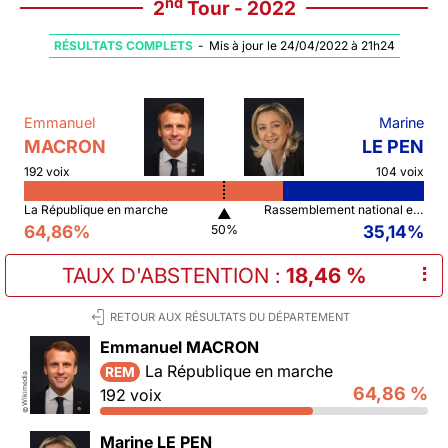
nd
2
Tour - 2022
RÉSULTATS COMPLETS
-
Mis à jour le 24/04/2022 à 21h24
Emmanuel
Marine
MACRON
LE PEN
192 voix
104 voix
La République en marche
Rassemblement national et ses alliés
▲
64,86%
35,14%
50%
TAUX D'ABSTENTION
:
18,46 %
⠇
RETOUR AUX RÉSULTATS DU DÉPARTEMENT
Emmanuel MACRON
La République en marche
REM
Wikimedia
64,86 %
192 voix
©
Marine LE PEN