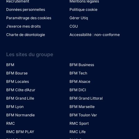
Recrutement
Mentions légales
Données personnelles
Politique cookie
Paramétrage des cookies
Gérer Utiq
J’exerce mes droits
CGU
Charte de déontologie
Accessibilité : non-conforme
Les sites du groupe
BFM
BFM Business
BFM Bourse
BFM Tech
BFM Locales
BFM Alsace
BFM Côte d’Azur
BFM DICI
BFM Grand Lille
BFM Grand Littoral
BFM Lyon
BFM Marseille
BFM Normandie
BFM Toulon Var
RMC
RMC Sport
RMC BFM PLAY
RMC Life