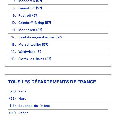
7.
Manderen (57)
8.
Launstroff (57)
9.
Rustroff (57)
10.
Grindorff-Bizing (57)
11.
Monneren (57)
12.
Saint-François-Lacroix (57)
13.
Merschweiller (57)
14.
Waldwisse (57)
15.
Sierck-les-Bains (57)
TOUS LES DÉPARTEMENTS DE FRANCE
(75)
Paris
(59)
Nord
(13)
Bouches-du-Rhône
(69)
Rhône