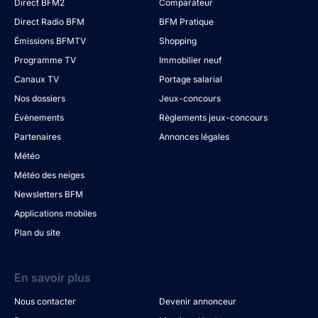
Direct BFM2
Comparateur
Direct Radio BFM
BFM Pratique
Émissions BFMTV
Shopping
Programme TV
Immobilier neuf
Canaux TV
Portage salarial
Nos dossiers
Jeux-concours
Évènements
Règlements jeux-concours
Partenaires
Annonces légales
Météo
Météo des neiges
Newsletters BFM
Applications mobiles
Plan du site
En savoir plus
Nous contacter
Devenir annonceur