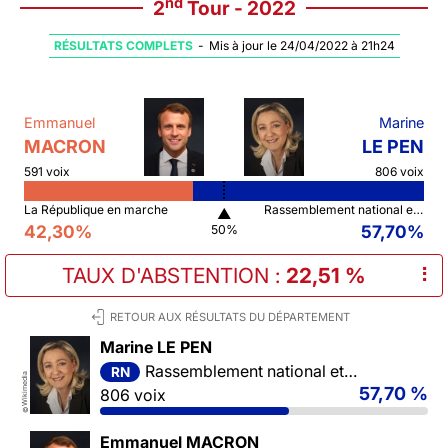
nd
2
Tour - 2022
RÉSULTATS COMPLETS
-
Mis à jour le 24/04/2022 à 21h24
Emmanuel
Marine
MACRON
LE PEN
591 voix
806 voix
La République en marche
Rassemblement national et ses alliés
▲
42,30%
57,70%
50%
TAUX D'ABSTENTION
:
22,51 %
⠇
RETOUR AUX RÉSULTATS DU DÉPARTEMENT
Marine LE PEN
Rassemblement national et ses alliés
RN
Wikimedia
57,70 %
806 voix
©
Emmanuel MACRON