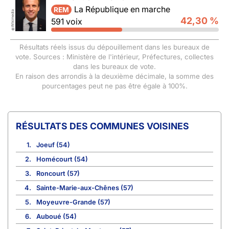
La République en marche
REM
Wikimedia
42,30 %
591 voix
©
Résultats réels issus du dépouillement dans les bureaux de
vote. Sources : Ministère de l'intérieur, Préfectures, collectes
dans les bureaux de vote.
En raison des arrondis à la deuxième décimale, la somme des
pourcentages peut ne pas être égale à 100%.
COMMUNES VOISINES
1.
Joeuf (54)
2.
Homécourt (54)
3.
Roncourt (57)
4.
Sainte-Marie-aux-Chênes (57)
5.
Moyeuvre-Grande (57)
6.
Auboué (54)