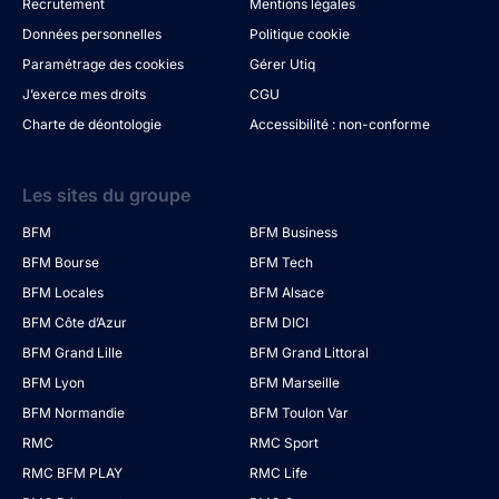
Recrutement
Mentions légales
Données personnelles
Politique cookie
Paramétrage des cookies
Gérer Utiq
J’exerce mes droits
CGU
Charte de déontologie
Accessibilité : non-conforme
Les sites du groupe
BFM
BFM Business
BFM Bourse
BFM Tech
BFM Locales
BFM Alsace
BFM Côte d’Azur
BFM DICI
BFM Grand Lille
BFM Grand Littoral
BFM Lyon
BFM Marseille
BFM Normandie
BFM Toulon Var
RMC
RMC Sport
RMC BFM PLAY
RMC Life