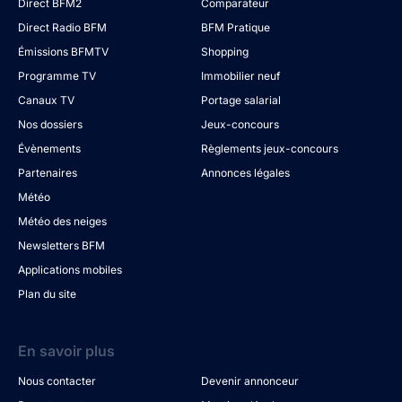
Direct BFM2
Comparateur
Direct Radio BFM
BFM Pratique
Émissions BFMTV
Shopping
Programme TV
Immobilier neuf
Canaux TV
Portage salarial
Nos dossiers
Jeux-concours
Évènements
Règlements jeux-concours
Partenaires
Annonces légales
Météo
Météo des neiges
Newsletters BFM
Applications mobiles
Plan du site
En savoir plus
Nous contacter
Devenir annonceur