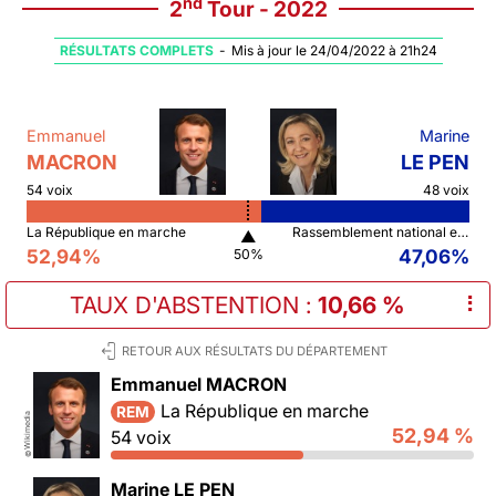
nd
2
Tour - 2022
RÉSULTATS COMPLETS
-
Mis à jour le 24/04/2022 à 21h24
Emmanuel
Marine
MACRON
LE PEN
54 voix
48 voix
La République en marche
Rassemblement national et ses alliés
▲
52,94%
47,06%
50%
TAUX D'ABSTENTION
:
10,66 %
⠇
RETOUR AUX RÉSULTATS DU DÉPARTEMENT
Emmanuel MACRON
La République en marche
REM
Wikimedia
52,94 %
54 voix
©
Marine LE PEN