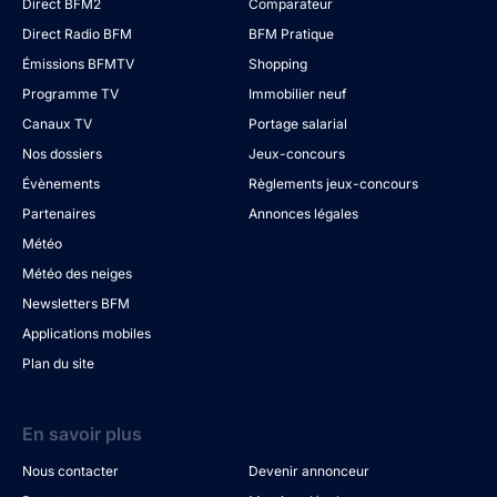
Direct BFM2
Comparateur
Direct Radio BFM
BFM Pratique
Émissions BFMTV
Shopping
Programme TV
Immobilier neuf
Canaux TV
Portage salarial
Nos dossiers
Jeux-concours
Évènements
Règlements jeux-concours
Partenaires
Annonces légales
Météo
Météo des neiges
Newsletters BFM
Applications mobiles
Plan du site
En savoir plus
Nous contacter
Devenir annonceur