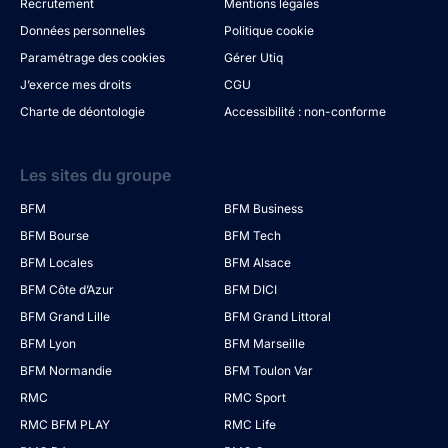
Recrutement
Mentions légales
Données personnelles
Politique cookie
Paramétrage des cookies
Gérer Utiq
J’exerce mes droits
CGU
Charte de déontologie
Accessibilité : non-conforme
Les sites du groupe
BFM
BFM Business
BFM Bourse
BFM Tech
BFM Locales
BFM Alsace
BFM Côte d’Azur
BFM DICI
BFM Grand Lille
BFM Grand Littoral
BFM Lyon
BFM Marseille
BFM Normandie
BFM Toulon Var
RMC
RMC Sport
RMC BFM PLAY
RMC Life