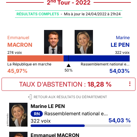
nd
2
Tour - 2022
RÉSULTATS COMPLETS
-
Mis à jour le 24/04/2022 à 21h24
Emmanuel
Marine
MACRON
LE PEN
274 voix
322 voix
La République en marche
Rassemblement national et ses alliés
▲
45,97%
54,03%
50%
TAUX D'ABSTENTION
:
18,28 %
⠇
RETOUR AUX RÉSULTATS DU DÉPARTEMENT
Marine LE PEN
Rassemblement national et ses alliés
RN
Wikimedia
54,03 %
322 voix
©
Emmanuel MACRON