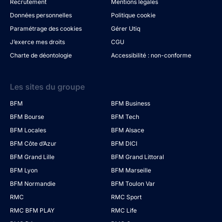
Recrutement
Mentions légales
Données personnelles
Politique cookie
Paramétrage des cookies
Gérer Utiq
J’exerce mes droits
CGU
Charte de déontologie
Accessibilité : non-conforme
Les sites du groupe
BFM
BFM Business
BFM Bourse
BFM Tech
BFM Locales
BFM Alsace
BFM Côte d’Azur
BFM DICI
BFM Grand Lille
BFM Grand Littoral
BFM Lyon
BFM Marseille
BFM Normandie
BFM Toulon Var
RMC
RMC Sport
RMC BFM PLAY
RMC Life