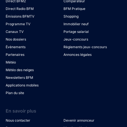
Direct BFM2
Comparateur
Direct Radio BFM
BFM Pratique
Émissions BFMTV
Shopping
Programme TV
Immobilier neuf
Canaux TV
Portage salarial
Nos dossiers
Jeux-concours
Évènements
Règlements jeux-concours
Partenaires
Annonces légales
Météo
Météo des neiges
Newsletters BFM
Applications mobiles
Plan du site
En savoir plus
Nous contacter
Devenir annonceur