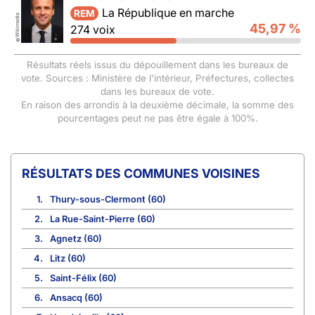
La République en marche
REM
Wikimedia
45,97 %
274 voix
©
Résultats réels issus du dépouillement dans les bureaux de
vote. Sources : Ministère de l'intérieur, Préfectures, collectes
dans les bureaux de vote.
En raison des arrondis à la deuxième décimale, la somme des
pourcentages peut ne pas être égale à 100%.
COMMUNES VOISINES
1.
Thury-sous-Clermont (60)
2.
La Rue-Saint-Pierre (60)
3.
Agnetz (60)
4.
Litz (60)
5.
Saint-Félix (60)
6.
Ansacq (60)