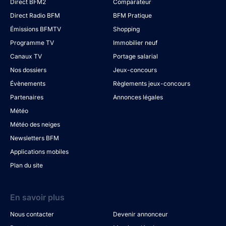
Direct BFM2
Comparateur
Direct Radio BFM
BFM Pratique
Émissions BFMTV
Shopping
Programme TV
Immobilier neuf
Canaux TV
Portage salarial
Nos dossiers
Jeux-concours
Évènements
Règlements jeux-concours
Partenaires
Annonces légales
Météo
Météo des neiges
Newsletters BFM
Applications mobiles
Plan du site
En savoir plus
Nous contacter
Devenir annonceur