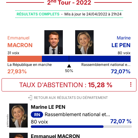
nd
2
Tour - 2022
RÉSULTATS COMPLETS
-
Mis à jour le 24/04/2022 à 21h24
Emmanuel
Marine
MACRON
LE PEN
31 voix
80 voix
La République en marche
Rassemblement national et ses alliés
▲
27,93%
72,07%
50%
TAUX D'ABSTENTION
:
15,28 %
⠇
RETOUR AUX RÉSULTATS DU DÉPARTEMENT
Marine LE PEN
Rassemblement national et ses alliés
RN
Wikimedia
72,07 %
80 voix
©
Emmanuel MACRON