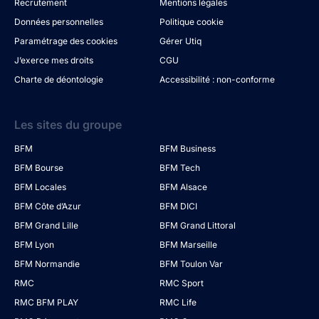
Recrutement
Mentions légales
Données personnelles
Politique cookie
Paramétrage des cookies
Gérer Utiq
J’exerce mes droits
CGU
Charte de déontologie
Accessibilité : non-conforme
Les sites du groupe
BFM
BFM Business
BFM Bourse
BFM Tech
BFM Locales
BFM Alsace
BFM Côte d’Azur
BFM DICI
BFM Grand Lille
BFM Grand Littoral
BFM Lyon
BFM Marseille
BFM Normandie
BFM Toulon Var
RMC
RMC Sport
RMC BFM PLAY
RMC Life