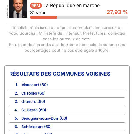
La République en marche
REM
Wikimedia
27,93 %
31 voix
©
Résultats réels issus du dépouillement dans les bureaux de
vote. Sources : Ministère de l'intérieur, Préfectures, collectes
dans les bureaux de vote.
En raison des arrondis à la deuxième décimale, la somme des
pourcentages peut ne pas être égale à 100%.
COMMUNES VOISINES
1.
Maucourt (60)
2.
Crisolles (60)
3.
Grandrû (60)
4.
Guiscard (60)
5.
Beaugies-sous-Bois (60)
6.
Béhéricourt (60)