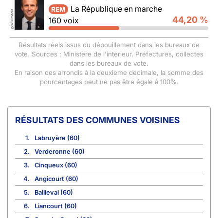
La République en marche
REM
Wikimedia
44,20 %
160 voix
©
Résultats réels issus du dépouillement dans les bureaux de
vote. Sources : Ministère de l'intérieur, Préfectures, collectes
dans les bureaux de vote.
En raison des arrondis à la deuxième décimale, la somme des
pourcentages peut ne pas être égale à 100%.
COMMUNES VOISINES
1.
Labruyère (60)
2.
Verderonne (60)
3.
Cinqueux (60)
4.
Angicourt (60)
5.
Bailleval (60)
6.
Liancourt (60)