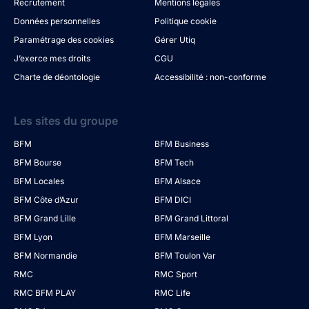
Recrutement
Mentions légales
Données personnelles
Politique cookie
Paramétrage des cookies
Gérer Utiq
J’exerce mes droits
CGU
Charte de déontologie
Accessibilité : non-conforme
Les sites du groupe
BFM
BFM Business
BFM Bourse
BFM Tech
BFM Locales
BFM Alsace
BFM Côte d’Azur
BFM DICI
BFM Grand Lille
BFM Grand Littoral
BFM Lyon
BFM Marseille
BFM Normandie
BFM Toulon Var
RMC
RMC Sport
RMC BFM PLAY
RMC Life