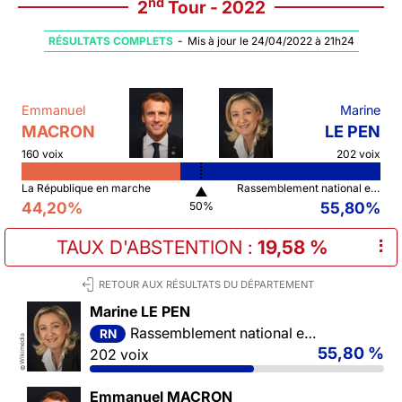
nd
2
Tour - 2022
RÉSULTATS COMPLETS
-
Mis à jour le 24/04/2022 à 21h24
Emmanuel
Marine
MACRON
LE PEN
160 voix
202 voix
La République en marche
Rassemblement national et ses alliés
▲
44,20%
55,80%
50%
TAUX D'ABSTENTION
:
19,58 %
⠇
RETOUR AUX RÉSULTATS DU DÉPARTEMENT
Marine LE PEN
Rassemblement national et ses alliés
RN
Wikimedia
55,80 %
202 voix
©
Emmanuel MACRON