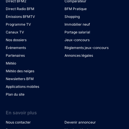
Direct BFM2
Comparateur
Direct Radio BFM
BFM Pratique
Émissions BFMTV
Shopping
Programme TV
Immobilier neuf
Canaux TV
Portage salarial
Nos dossiers
Jeux-concours
Évènements
Règlements jeux-concours
Partenaires
Annonces légales
Météo
Météo des neiges
Newsletters BFM
Applications mobiles
Plan du site
En savoir plus
Nous contacter
Devenir annonceur