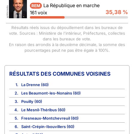
La République en marche
REM
Wikimedia
35,38 %
161 voix
©
Résultats réels issus du dépouillement dans les bureaux de
vote. Sources : Ministère de l'intérieur, Préfectures, collectes
dans les bureaux de vote.
En raison des arrondis à la deuxième décimale, la somme des
pourcentages peut ne pas être égale à 100%.
COMMUNES VOISINES
1.
La Drenne (60)
2.
Les Beaumont-les-Nonains (60)
3.
Pouilly (60)
4.
Le Mesnil-Théribus (60)
5.
Fresneaux-Montchevreuil (60)
6.
Saint-Crépin-Ibouvillers (60)