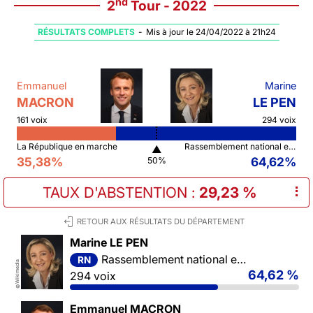
nd
2
Tour - 2022
RÉSULTATS COMPLETS
-
Mis à jour le 24/04/2022 à 21h24
Emmanuel
Marine
MACRON
LE PEN
161 voix
294 voix
La République en marche
Rassemblement national et ses alliés
▲
35,38%
64,62%
50%
TAUX D'ABSTENTION
:
29,23 %
⠇
RETOUR AUX RÉSULTATS DU DÉPARTEMENT
Marine LE PEN
Rassemblement national et ses alliés
RN
Wikimedia
64,62 %
294 voix
©
Emmanuel MACRON