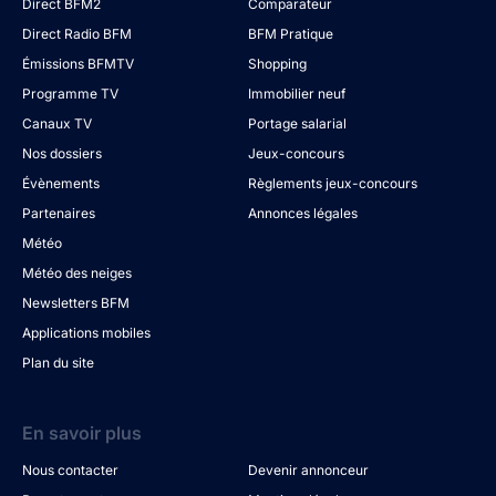
Direct BFM2
Comparateur
Direct Radio BFM
BFM Pratique
Émissions BFMTV
Shopping
Programme TV
Immobilier neuf
Canaux TV
Portage salarial
Nos dossiers
Jeux-concours
Évènements
Règlements jeux-concours
Partenaires
Annonces légales
Météo
Météo des neiges
Newsletters BFM
Applications mobiles
Plan du site
En savoir plus
Nous contacter
Devenir annonceur