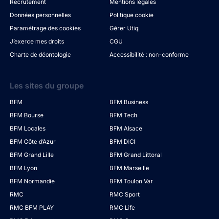
Recrutement
Mentions légales
Données personnelles
Politique cookie
Paramétrage des cookies
Gérer Utiq
J’exerce mes droits
CGU
Charte de déontologie
Accessibilité : non-conforme
Les sites du groupe
BFM
BFM Business
BFM Bourse
BFM Tech
BFM Locales
BFM Alsace
BFM Côte d’Azur
BFM DICI
BFM Grand Lille
BFM Grand Littoral
BFM Lyon
BFM Marseille
BFM Normandie
BFM Toulon Var
RMC
RMC Sport
RMC BFM PLAY
RMC Life