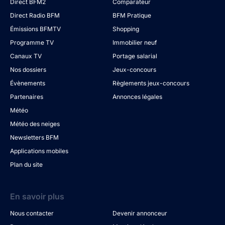
Direct BFM2
Comparateur
Direct Radio BFM
BFM Pratique
Émissions BFMTV
Shopping
Programme TV
Immobilier neuf
Canaux TV
Portage salarial
Nos dossiers
Jeux-concours
Évènements
Règlements jeux-concours
Partenaires
Annonces légales
Météo
Météo des neiges
Newsletters BFM
Applications mobiles
Plan du site
En savoir plus
Nous contacter
Devenir annonceur