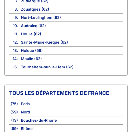
7.
Zutkerque (62)
8.
Zouafques (62)
9.
Nort-Leulinghem (62)
10.
Audruicq (62)
11.
Houlle (62)
12.
Sainte-Marie-Kerque (62)
13.
Holque (59)
14.
Moulle (62)
15.
Tournehem-sur-la-Hem (62)
TOUS LES DÉPARTEMENTS DE FRANCE
(75)
Paris
(59)
Nord
(13)
Bouches-du-Rhône
(69)
Rhône