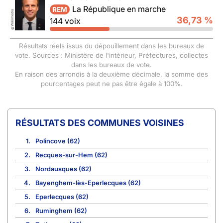
La République en marche
REM
Wikimedia
36,73 %
144 voix
©
Résultats réels issus du dépouillement dans les bureaux de
vote. Sources : Ministère de l'intérieur, Préfectures, collectes
dans les bureaux de vote.
En raison des arrondis à la deuxième décimale, la somme des
pourcentages peut ne pas être égale à 100%.
COMMUNES VOISINES
1.
Polincove (62)
2.
Recques-sur-Hem (62)
3.
Nordausques (62)
4.
Bayenghem-lès-Eperlecques (62)
5.
Eperlecques (62)
6.
Ruminghem (62)