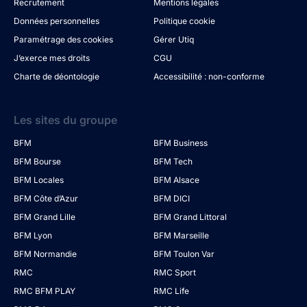
Recrutement
Mentions légales
Données personnelles
Politique cookie
Paramétrage des cookies
Gérer Utiq
J’exerce mes droits
CGU
Charte de déontologie
Accessibilité : non-conforme
Les sites du groupe
BFM
BFM Business
BFM Bourse
BFM Tech
BFM Locales
BFM Alsace
BFM Côte d’Azur
BFM DICI
BFM Grand Lille
BFM Grand Littoral
BFM Lyon
BFM Marseille
BFM Normandie
BFM Toulon Var
RMC
RMC Sport
RMC BFM PLAY
RMC Life