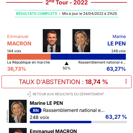
nd
2
Tour - 2022
RÉSULTATS COMPLETS
-
Mis à jour le 24/04/2022 à 21h25
Emmanuel
Marine
MACRON
LE PEN
144 voix
248 voix
La République en marche
Rassemblement national et ses alliés
▲
36,73%
63,27%
50%
TAUX D'ABSTENTION
:
18,74 %
⠇
RETOUR AUX RÉSULTATS DU DÉPARTEMENT
Marine LE PEN
Rassemblement national et ses alliés
RN
Wikimedia
63,27 %
248 voix
©
Emmanuel MACRON