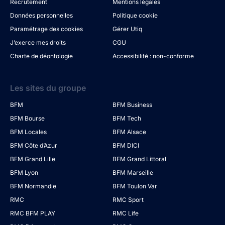
Recrutement
Mentions légales
Données personnelles
Politique cookie
Paramétrage des cookies
Gérer Utiq
J’exerce mes droits
CGU
Charte de déontologie
Accessibilité : non-conforme
Les sites du groupe
BFM
BFM Business
BFM Bourse
BFM Tech
BFM Locales
BFM Alsace
BFM Côte d’Azur
BFM DICI
BFM Grand Lille
BFM Grand Littoral
BFM Lyon
BFM Marseille
BFM Normandie
BFM Toulon Var
RMC
RMC Sport
RMC BFM PLAY
RMC Life