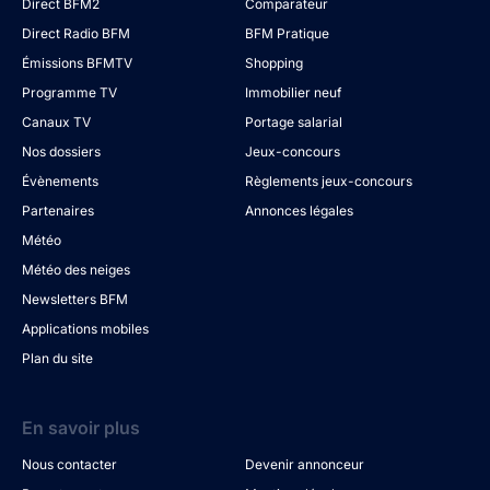
Direct BFM2
Comparateur
Direct Radio BFM
BFM Pratique
Émissions BFMTV
Shopping
Programme TV
Immobilier neuf
Canaux TV
Portage salarial
Nos dossiers
Jeux-concours
Évènements
Règlements jeux-concours
Partenaires
Annonces légales
Météo
Météo des neiges
Newsletters BFM
Applications mobiles
Plan du site
En savoir plus
Nous contacter
Devenir annonceur