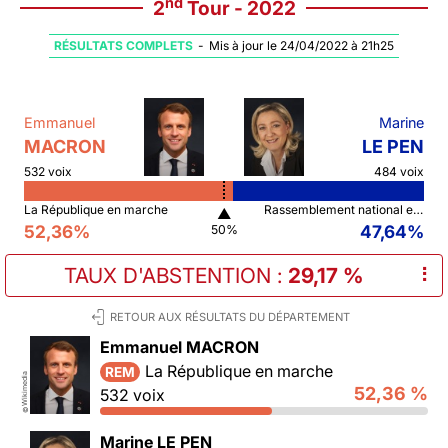
nd
2
Tour - 2022
RÉSULTATS COMPLETS
-
Mis à jour le 24/04/2022 à 21h25
Emmanuel
Marine
MACRON
LE PEN
532 voix
484 voix
La République en marche
Rassemblement national et ses alliés
▲
52,36%
47,64%
50%
TAUX D'ABSTENTION
:
29,17 %
⠇
RETOUR AUX RÉSULTATS DU DÉPARTEMENT
Emmanuel MACRON
La République en marche
REM
Wikimedia
52,36 %
532 voix
©
Marine LE PEN