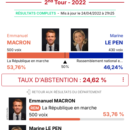
nd
2
Tour - 2022
RÉSULTATS COMPLETS
-
Mis à jour le 24/04/2022 à 21h25
Emmanuel
Marine
MACRON
LE PEN
500 voix
430 voix
La République en marche
Rassemblement national et ses alliés
▲
53,76%
46,24%
50%
TAUX D'ABSTENTION
:
24,62 %
⠇
RETOUR AUX RÉSULTATS DU DÉPARTEMENT
Emmanuel MACRON
La République en marche
REM
Wikimedia
53,76 %
500 voix
©
Marine LE PEN