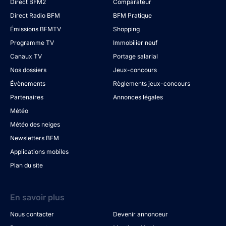
Direct BFM2
Comparateur
Direct Radio BFM
BFM Pratique
Émissions BFMTV
Shopping
Programme TV
Immobilier neuf
Canaux TV
Portage salarial
Nos dossiers
Jeux-concours
Évènements
Règlements jeux-concours
Partenaires
Annonces légales
Météo
Météo des neiges
Newsletters BFM
Applications mobiles
Plan du site
En savoir plus
Nous contacter
Devenir annonceur