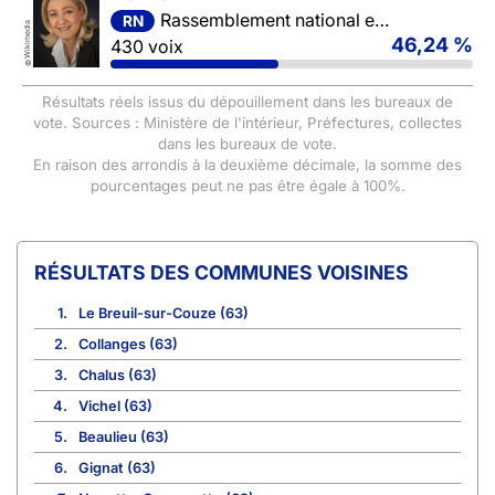
Rassemblement national et ses alliés
RN
Wikimedia
46,24 %
430 voix
©
Résultats réels issus du dépouillement dans les bureaux de
vote. Sources : Ministère de l'intérieur, Préfectures, collectes
dans les bureaux de vote.
En raison des arrondis à la deuxième décimale, la somme des
pourcentages peut ne pas être égale à 100%.
COMMUNES VOISINES
1.
Le Breuil-sur-Couze (63)
2.
Collanges (63)
3.
Chalus (63)
4.
Vichel (63)
5.
Beaulieu (63)
6.
Gignat (63)