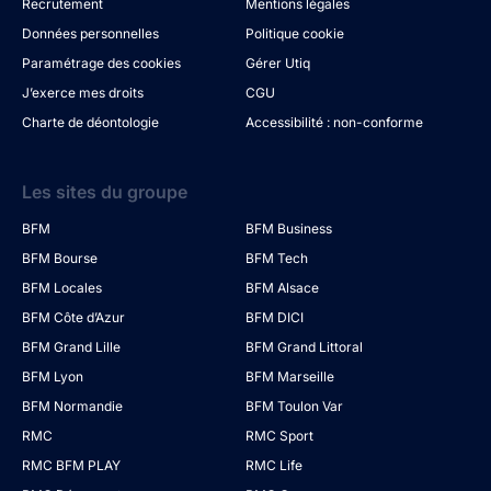
Recrutement
Mentions légales
Données personnelles
Politique cookie
Paramétrage des cookies
Gérer Utiq
J’exerce mes droits
CGU
Charte de déontologie
Accessibilité : non-conforme
Les sites du groupe
BFM
BFM Business
BFM Bourse
BFM Tech
BFM Locales
BFM Alsace
BFM Côte d’Azur
BFM DICI
BFM Grand Lille
BFM Grand Littoral
BFM Lyon
BFM Marseille
BFM Normandie
BFM Toulon Var
RMC
RMC Sport
RMC BFM PLAY
RMC Life