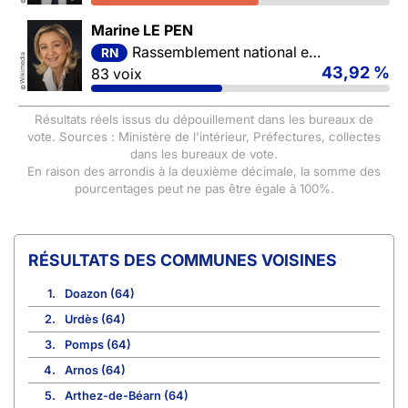
©
Marine LE PEN
Rassemblement national et ses alliés
RN
Wikimedia
43,92 %
83 voix
©
Résultats réels issus du dépouillement dans les bureaux de
vote. Sources : Ministère de l'intérieur, Préfectures, collectes
dans les bureaux de vote.
En raison des arrondis à la deuxième décimale, la somme des
pourcentages peut ne pas être égale à 100%.
COMMUNES VOISINES
1.
Doazon (64)
2.
Urdès (64)
3.
Pomps (64)
4.
Arnos (64)
5.
Arthez-de-Béarn (64)