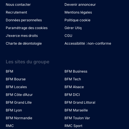
Nous contacter
Devenir annonceur
Recrutement
Mentions légales
Données personnelles
Politique cookie
Paramétrage des cookies
Gérer Utiq
J’exerce mes droits
CGU
Charte de déontologie
Accessibilité : non-conforme
Les sites du groupe
BFM
BFM Business
BFM Bourse
BFM Tech
BFM Locales
BFM Alsace
BFM Côte d’Azur
BFM DICI
BFM Grand Lille
BFM Grand Littoral
BFM Lyon
BFM Marseille
BFM Normandie
BFM Toulon Var
RMC
RMC Sport