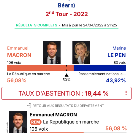
Béarn)
nd
2
Tour - 2022
RÉSULTATS COMPLETS
-
Mis à jour le 24/04/2022 à 21h25
Emmanuel
Marine
MACRON
LE PEN
106 voix
83 voix
La République en marche
Rassemblement national et ses alliés
▲
56,08%
43,92%
50%
TAUX D'ABSTENTION
:
19,44 %
⠇
RETOUR AUX RÉSULTATS DU DÉPARTEMENT
Emmanuel MACRON
La République en marche
REM
Wikimedia
56,08 %
106 voix