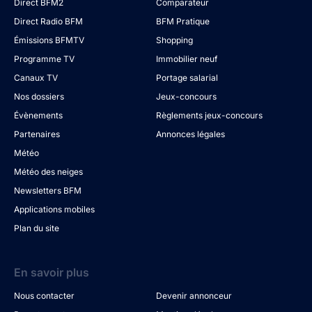
Direct BFM2
Comparateur
Direct Radio BFM
BFM Pratique
Émissions BFMTV
Shopping
Programme TV
Immobilier neuf
Canaux TV
Portage salarial
Nos dossiers
Jeux-concours
Évènements
Règlements jeux-concours
Partenaires
Annonces légales
Météo
Météo des neiges
Newsletters BFM
Applications mobiles
Plan du site
En savoir plus
Nous contacter
Devenir annonceur