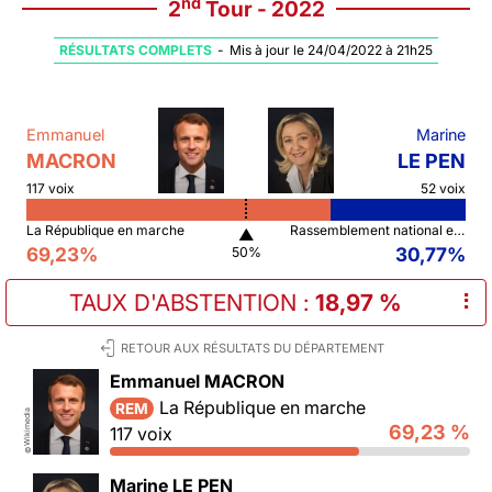
nd
2
Tour - 2022
RÉSULTATS COMPLETS
-
Mis à jour le 24/04/2022 à 21h25
Emmanuel
Marine
MACRON
LE PEN
117 voix
52 voix
La République en marche
Rassemblement national et ses alliés
▲
69,23%
30,77%
50%
TAUX D'ABSTENTION
:
18,97 %
⠇
RETOUR AUX RÉSULTATS DU DÉPARTEMENT
Emmanuel MACRON
La République en marche
REM
Wikimedia
69,23 %
117 voix
©
Marine LE PEN