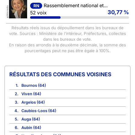
Rassemblement national et ses alliés
RN
Wikimedia
30,77 %
52 voix
©
Résultats réels issus du dépouillement dans les bureaux de
vote. Sources : Ministère de l'intérieur, Préfectures, collectes
dans les bureaux de vote.
En raison des arrondis à la deuxième décimale, la somme des
pourcentages peut ne pas être égale à 100%.
COMMUNES VOISINES
1.
Bournos (64)
2.
Viven (64)
3.
Argelos (64)
4.
Caubios-Loos (64)
5.
Auga (64)
6.
Aubin (64)