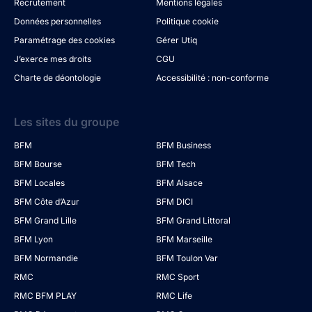
Recrutement
Mentions légales
Données personnelles
Politique cookie
Paramétrage des cookies
Gérer Utiq
J’exerce mes droits
CGU
Charte de déontologie
Accessibilité : non-conforme
Les sites du groupe
BFM
BFM Business
BFM Bourse
BFM Tech
BFM Locales
BFM Alsace
BFM Côte d’Azur
BFM DICI
BFM Grand Lille
BFM Grand Littoral
BFM Lyon
BFM Marseille
BFM Normandie
BFM Toulon Var
RMC
RMC Sport
RMC BFM PLAY
RMC Life