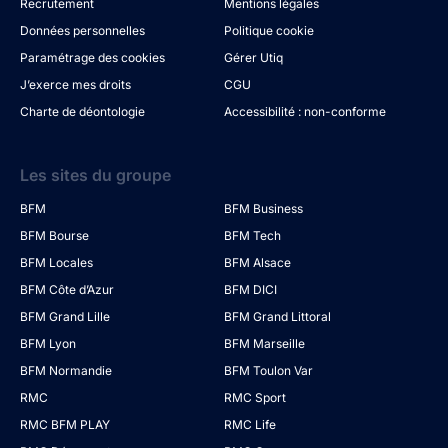
Recrutement
Mentions légales
Données personnelles
Politique cookie
Paramétrage des cookies
Gérer Utiq
J’exerce mes droits
CGU
Charte de déontologie
Accessibilité : non-conforme
Les sites du groupe
BFM
BFM Business
BFM Bourse
BFM Tech
BFM Locales
BFM Alsace
BFM Côte d’Azur
BFM DICI
BFM Grand Lille
BFM Grand Littoral
BFM Lyon
BFM Marseille
BFM Normandie
BFM Toulon Var
RMC
RMC Sport
RMC BFM PLAY
RMC Life