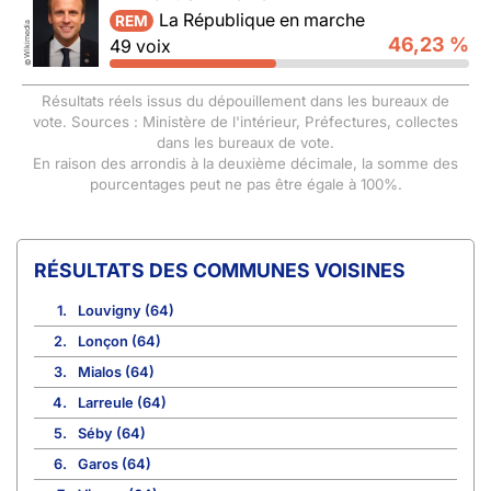
La République en marche
REM
Wikimedia
46,23 %
49 voix
©
Résultats réels issus du dépouillement dans les bureaux de
vote. Sources : Ministère de l'intérieur, Préfectures, collectes
dans les bureaux de vote.
En raison des arrondis à la deuxième décimale, la somme des
pourcentages peut ne pas être égale à 100%.
COMMUNES VOISINES
1.
Louvigny (64)
2.
Lonçon (64)
3.
Mialos (64)
4.
Larreule (64)
5.
Séby (64)
6.
Garos (64)