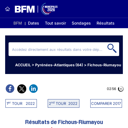
BFM
Dates
Tout savoir
Sondages
Résultats
ACCUEIL
>
Pyrénées-Atlantiques (64)
>
Fichous-Riumayou
02:56
er
nd
1
TOUR 2022
2
TOUR 2022
COMPARER 2017
Résultats de Fichous-Riumayou