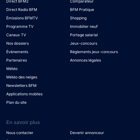
Direct BFM2
Comparateur
Direct Radio BFM
BFM Pratique
Émissions BFMTV
Shopping
Programme TV
Immobilier neuf
Canaux TV
Portage salarial
Nos dossiers
Jeux-concours
Évènements
Règlements jeux-concours
Partenaires
Annonces légales
Météo
Météo des neiges
Newsletters BFM
Applications mobiles
Plan du site
En savoir plus
Nous contacter
Devenir annonceur