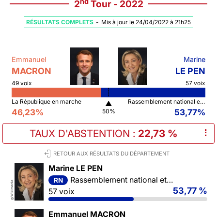
nd
2
Tour - 2022
RÉSULTATS COMPLETS
-
Mis à jour le 24/04/2022 à 21h25
Emmanuel
Marine
MACRON
LE PEN
49 voix
57 voix
La République en marche
Rassemblement national et ses alliés
▲
46,23%
53,77%
50%
TAUX D'ABSTENTION
:
22,73 %
⠇
RETOUR AUX RÉSULTATS DU DÉPARTEMENT
Marine LE PEN
Rassemblement national et ses alliés
RN
Wikimedia
53,77 %
57 voix
©
Emmanuel MACRON