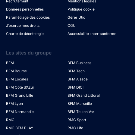
Recrutement
Mentions légales
Données personnelles
Politique cookie
Paramétrage des cookies
Gérer Utiq
J’exerce mes droits
CGU
Charte de déontologie
Accessibilité : non-conforme
Les sites du groupe
BFM
BFM Business
BFM Bourse
BFM Tech
BFM Locales
BFM Alsace
BFM Côte d’Azur
BFM DICI
BFM Grand Lille
BFM Grand Littoral
BFM Lyon
BFM Marseille
BFM Normandie
BFM Toulon Var
RMC
RMC Sport
RMC BFM PLAY
RMC Life