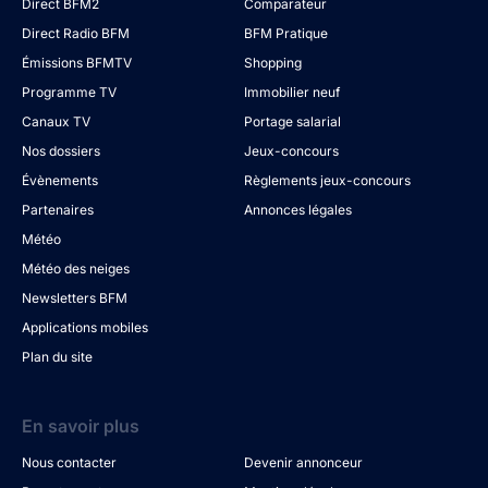
Direct BFM2
Comparateur
Direct Radio BFM
BFM Pratique
Émissions BFMTV
Shopping
Programme TV
Immobilier neuf
Canaux TV
Portage salarial
Nos dossiers
Jeux-concours
Évènements
Règlements jeux-concours
Partenaires
Annonces légales
Météo
Météo des neiges
Newsletters BFM
Applications mobiles
Plan du site
En savoir plus
Nous contacter
Devenir annonceur