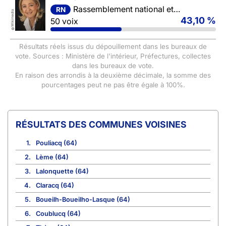
Rassemblement national et ses alliés
RN
Wikimedia
43,10 %
50 voix
©
Résultats réels issus du dépouillement dans les bureaux de
vote. Sources : Ministère de l'intérieur, Préfectures, collectes
dans les bureaux de vote.
En raison des arrondis à la deuxième décimale, la somme des
pourcentages peut ne pas être égale à 100%.
COMMUNES VOISINES
1.
Pouliacq (64)
2.
Lème (64)
3.
Lalonquette (64)
4.
Claracq (64)
5.
Boueilh-Boueilho-Lasque (64)
6.
Coublucq (64)