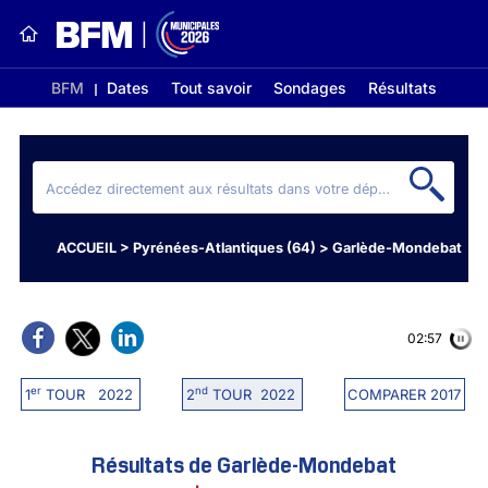
BFM
Dates
Tout savoir
Sondages
Résultats
ACCUEIL
>
Pyrénées-Atlantiques (64)
>
Garlède-Mondebat
02:56
er
nd
1
TOUR 2022
2
TOUR 2022
COMPARER 2017
Résultats de Garlède-Mondebat