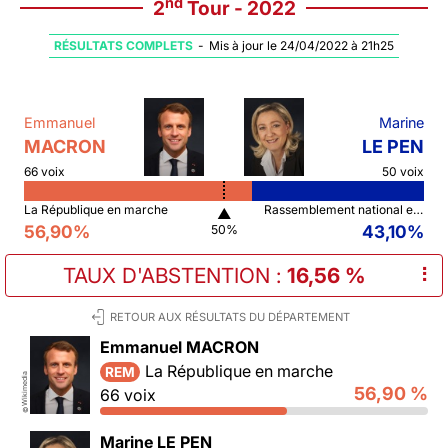
nd
2
Tour - 2022
RÉSULTATS COMPLETS
-
Mis à jour le 24/04/2022 à 21h25
Emmanuel
Marine
MACRON
LE PEN
66 voix
50 voix
La République en marche
Rassemblement national et ses alliés
▲
56,90%
43,10%
50%
TAUX D'ABSTENTION
:
16,56 %
⠇
RETOUR AUX RÉSULTATS DU DÉPARTEMENT
Emmanuel MACRON
La République en marche
REM
Wikimedia
56,90 %
66 voix
©
Marine LE PEN