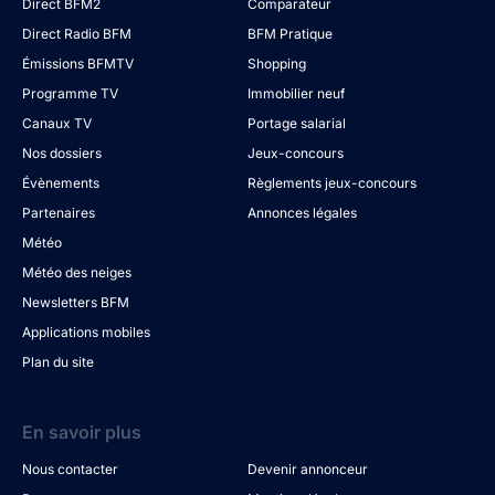
Direct BFM2
Comparateur
Direct Radio BFM
BFM Pratique
Émissions BFMTV
Shopping
Programme TV
Immobilier neuf
Canaux TV
Portage salarial
Nos dossiers
Jeux-concours
Évènements
Règlements jeux-concours
Partenaires
Annonces légales
Météo
Météo des neiges
Newsletters BFM
Applications mobiles
Plan du site
En savoir plus
Nous contacter
Devenir annonceur