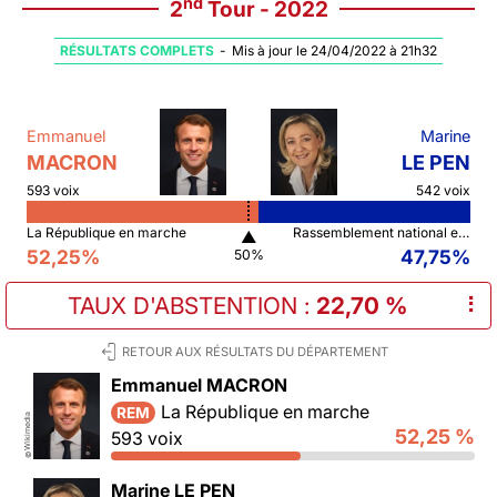
nd
2
Tour - 2022
RÉSULTATS COMPLETS
-
Mis à jour le 24/04/2022 à 21h32
Emmanuel
Marine
MACRON
LE PEN
593 voix
542 voix
La République en marche
Rassemblement national et ses alliés
▲
52,25%
47,75%
50%
TAUX D'ABSTENTION
:
22,70 %
⠇
RETOUR AUX RÉSULTATS DU DÉPARTEMENT
Emmanuel MACRON
La République en marche
REM
Wikimedia
52,25 %
593 voix
©
Marine LE PEN