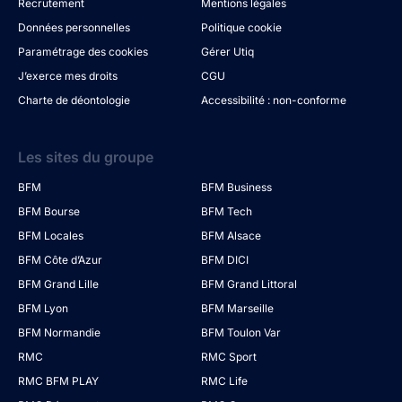
Recrutement
Mentions légales
Données personnelles
Politique cookie
Paramétrage des cookies
Gérer Utiq
J’exerce mes droits
CGU
Charte de déontologie
Accessibilité : non-conforme
Les sites du groupe
BFM
BFM Business
BFM Bourse
BFM Tech
BFM Locales
BFM Alsace
BFM Côte d’Azur
BFM DICI
BFM Grand Lille
BFM Grand Littoral
BFM Lyon
BFM Marseille
BFM Normandie
BFM Toulon Var
RMC
RMC Sport
RMC BFM PLAY
RMC Life