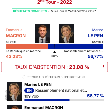
nd
2
Tour - 2022
RÉSULTATS COMPLETS
-
Mis à jour le 24/04/2022 à 21h27
Emmanuel
Marine
MACRON
LE PEN
83 voix
109 voix
La République en marche
Rassemblement national et ses alliés
▲
43,23%
56,77%
50%
TAUX D'ABSTENTION
:
23,08 %
⠇
RETOUR AUX RÉSULTATS DU DÉPARTEMENT
Marine LE PEN
Rassemblement national et ses alliés
RN
Wikimedia
56,77 %
109 voix
©
Emmanuel MACRON