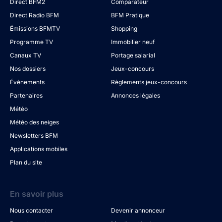
Direct BFM2
Comparateur
Direct Radio BFM
BFM Pratique
Émissions BFMTV
Shopping
Programme TV
Immobilier neuf
Canaux TV
Portage salarial
Nos dossiers
Jeux-concours
Évènements
Règlements jeux-concours
Partenaires
Annonces légales
Météo
Météo des neiges
Newsletters BFM
Applications mobiles
Plan du site
En savoir plus
Nous contacter
Devenir annonceur