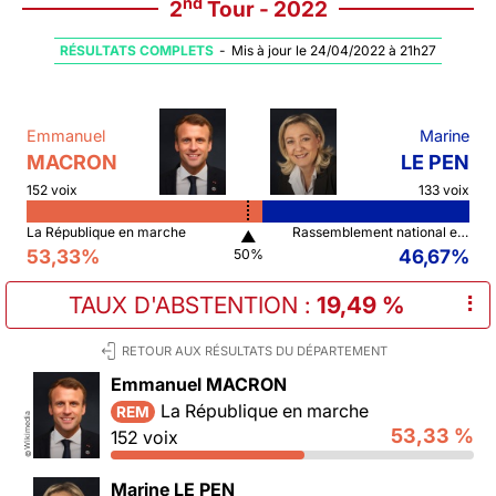
nd
2
Tour - 2022
RÉSULTATS COMPLETS
-
Mis à jour le 24/04/2022 à 21h27
Emmanuel
Marine
MACRON
LE PEN
152 voix
133 voix
La République en marche
Rassemblement national et ses alliés
▲
53,33%
46,67%
50%
TAUX D'ABSTENTION
:
19,49 %
⠇
RETOUR AUX RÉSULTATS DU DÉPARTEMENT
Emmanuel MACRON
La République en marche
REM
Wikimedia
53,33 %
152 voix
©
Marine LE PEN