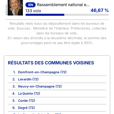
Rassemblement national et ses alliés
RN
Wikimedia
46,67 %
133 voix
©
Résultats réels issus du dépouillement dans les bureaux de
vote. Sources : Ministère de l'intérieur, Préfectures, collectes
dans les bureaux de vote.
En raison des arrondis à la deuxième décimale, la somme des
pourcentages peut ne pas être égale à 100%.
COMMUNES VOISINES
1.
Domfront-en-Champagne (72)
2.
Lavardin (72)
3.
Neuvy-en-Champagne (72)
4.
La Quinte (72)
5.
Conlie (72)
6.
Degré (72)