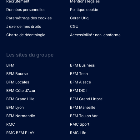
Recrutement
Mentions légales
Données personnelles
Politique cookie
Paramétrage des cookies
Gérer Utiq
J’exerce mes droits
CGU
Charte de déontologie
Accessibilité : non-conforme
Les sites du groupe
BFM
BFM Business
BFM Bourse
BFM Tech
BFM Locales
BFM Alsace
BFM Côte d’Azur
BFM DICI
BFM Grand Lille
BFM Grand Littoral
BFM Lyon
BFM Marseille
BFM Normandie
BFM Toulon Var
RMC
RMC Sport
RMC BFM PLAY
RMC Life