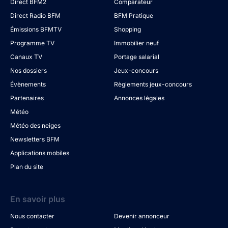
Direct BFM2
Comparateur
Direct Radio BFM
BFM Pratique
Émissions BFMTV
Shopping
Programme TV
Immobilier neuf
Canaux TV
Portage salarial
Nos dossiers
Jeux-concours
Évènements
Règlements jeux-concours
Partenaires
Annonces légales
Météo
Météo des neiges
Newsletters BFM
Applications mobiles
Plan du site
En savoir plus
Nous contacter
Devenir annonceur