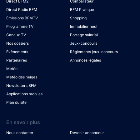
Direct BFM2
Comparateur
Direct Radio BFM
BFM Pratique
Émissions BFMTV
Shopping
Programme TV
Immobilier neuf
Canaux TV
Portage salarial
Nos dossiers
Jeux-concours
Évènements
Règlements jeux-concours
Partenaires
Annonces légales
Météo
Météo des neiges
Newsletters BFM
Applications mobiles
Plan du site
En savoir plus
Nous contacter
Devenir annonceur