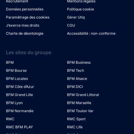
Recrutement
Mentions légales
Données personnelles
Politique cookie
Paramétrage des cookies
Gérer Utiq
J’exerce mes droits
CGU
Charte de déontologie
Accessibilité : non-conforme
Les sites du groupe
BFM
BFM Business
BFM Bourse
BFM Tech
BFM Locales
BFM Alsace
BFM Côte d’Azur
BFM DICI
BFM Grand Lille
BFM Grand Littoral
BFM Lyon
BFM Marseille
BFM Normandie
BFM Toulon Var
RMC
RMC Sport
RMC BFM PLAY
RMC Life