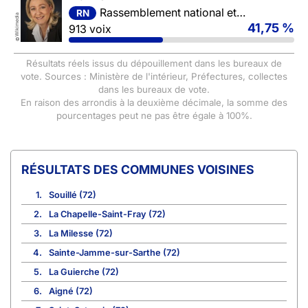
Rassemblement national et ses alliés
RN
Wikimedia
41,75 %
913 voix
©
Résultats réels issus du dépouillement dans les bureaux de
vote. Sources : Ministère de l'intérieur, Préfectures, collectes
dans les bureaux de vote.
En raison des arrondis à la deuxième décimale, la somme des
pourcentages peut ne pas être égale à 100%.
COMMUNES VOISINES
1.
Souillé (72)
2.
La Chapelle-Saint-Fray (72)
3.
La Milesse (72)
4.
Sainte-Jamme-sur-Sarthe (72)
5.
La Guierche (72)
6.
Aigné (72)