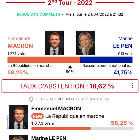
nd
2
Tour - 2022
RÉSULTATS COMPLETS
-
Mis à jour le 24/04/2022 à 21h32
Emmanuel
Marine
MACRON
LE PEN
1 274 voix
913 voix
La République en marche
Rassemblement national et ses alliés
▲
58,25%
41,75%
50%
TAUX D'ABSTENTION
:
18,62 %
⠇
RETOUR AUX RÉSULTATS DU DÉPARTEMENT
Emmanuel MACRON
La République en marche
REM
Wikimedia
58,25 %
1 274 voix
©
Marine LE PEN