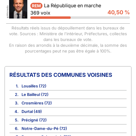
La République en marche
REM
Wikimedia
40,50 %
369 voix
©
Résultats réels issus du dépouillement dans les bureaux de
vote. Sources : Ministère de l'intérieur, Préfectures, collectes
dans les bureaux de vote.
En raison des arrondis à la deuxième décimale, la somme des
pourcentages peut ne pas être égale à 100%.
COMMUNES VOISINES
1.
Louailles (72)
2.
Le Bailleul (72)
3.
Crosmières (72)
4.
Durtal (49)
5.
Précigné (72)
6.
Notre-Dame-du-Pé (72)