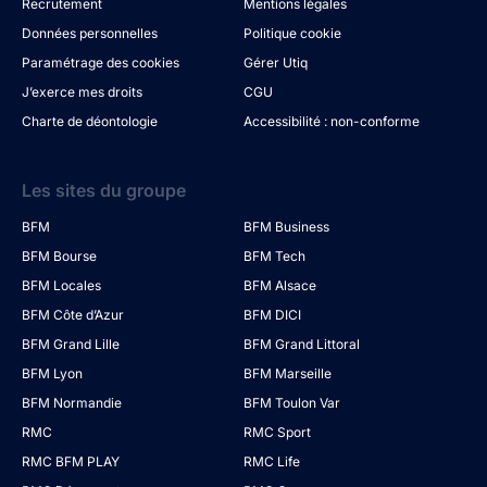
Recrutement
Mentions légales
Données personnelles
Politique cookie
Paramétrage des cookies
Gérer Utiq
J’exerce mes droits
CGU
Charte de déontologie
Accessibilité : non-conforme
Les sites du groupe
BFM
BFM Business
BFM Bourse
BFM Tech
BFM Locales
BFM Alsace
BFM Côte d’Azur
BFM DICI
BFM Grand Lille
BFM Grand Littoral
BFM Lyon
BFM Marseille
BFM Normandie
BFM Toulon Var
RMC
RMC Sport
RMC BFM PLAY
RMC Life