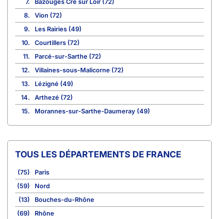
7.
Bazouges Cré sur Loir (72)
8.
Vion (72)
9.
Les Rairies (49)
10.
Courtillers (72)
11.
Parcé-sur-Sarthe (72)
12.
Villaines-sous-Malicorne (72)
13.
Lézigné (49)
14.
Arthezé (72)
15.
Morannes-sur-Sarthe-Daumeray (49)
TOUS LES DÉPARTEMENTS DE FRANCE
(75)
Paris
(59)
Nord
(13)
Bouches-du-Rhône
(69)
Rhône