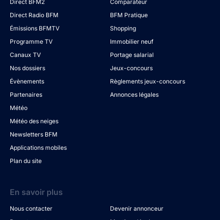
Direct BFM2
Comparateur
Direct Radio BFM
BFM Pratique
Émissions BFMTV
Shopping
Programme TV
Immobilier neuf
Canaux TV
Portage salarial
Nos dossiers
Jeux-concours
Évènements
Règlements jeux-concours
Partenaires
Annonces légales
Météo
Météo des neiges
Newsletters BFM
Applications mobiles
Plan du site
En savoir plus
Nous contacter
Devenir annonceur