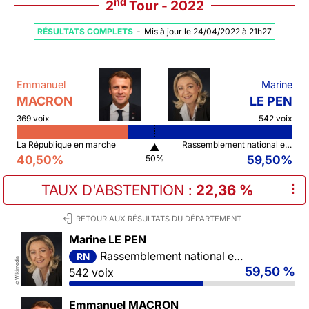
nd
2
Tour - 2022
RÉSULTATS COMPLETS
-
Mis à jour le 24/04/2022 à 21h27
Emmanuel
Marine
MACRON
LE PEN
369 voix
542 voix
La République en marche
Rassemblement national et ses alliés
▲
40,50%
59,50%
50%
TAUX D'ABSTENTION
:
22,36 %
⠇
RETOUR AUX RÉSULTATS DU DÉPARTEMENT
Marine LE PEN
Rassemblement national et ses alliés
RN
Wikimedia
59,50 %
542 voix
©
Emmanuel MACRON