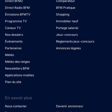
Direct BFM2
Comparateur
Direct Radio BFM
BFM Pratique
Émissions BFMTV
Shopping
Programme TV
Immobilier neuf
Canaux TV
Portage salarial
Nos dossiers
Jeux-concours
Évènements
Règlements jeux-concours
Partenaires
Annonces légales
Météo
Météo des neiges
Newsletters BFM
Applications mobiles
Plan du site
En savoir plus
Nous contacter
Devenir annonceur