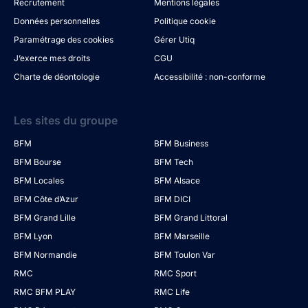
Recrutement
Mentions légales
Données personnelles
Politique cookie
Paramétrage des cookies
Gérer Utiq
J’exerce mes droits
CGU
Charte de déontologie
Accessibilité : non-conforme
Les sites du groupe
BFM
BFM Business
BFM Bourse
BFM Tech
BFM Locales
BFM Alsace
BFM Côte d’Azur
BFM DICI
BFM Grand Lille
BFM Grand Littoral
BFM Lyon
BFM Marseille
BFM Normandie
BFM Toulon Var
RMC
RMC Sport
RMC BFM PLAY
RMC Life