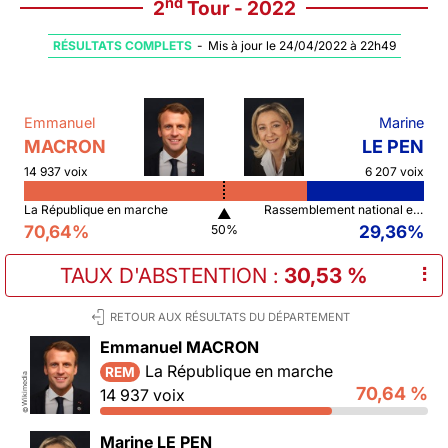
nd
2
Tour - 2022
RÉSULTATS COMPLETS
-
Mis à jour le 24/04/2022 à 22h49
Emmanuel
Marine
MACRON
LE PEN
14 937 voix
6 207 voix
La République en marche
Rassemblement national et ses alliés
▲
70,64%
29,36%
50%
TAUX D'ABSTENTION
:
30,53 %
⠇
RETOUR AUX RÉSULTATS DU DÉPARTEMENT
Emmanuel MACRON
La République en marche
REM
Wikimedia
70,64 %
14 937 voix
©
Marine LE PEN