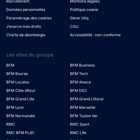
Recrutement
Mentions légales
Données personnelles
Politique cookie
Paramétrage des cookies
Gérer Utiq
J’exerce mes droits
CGU
Charte de déontologie
Accessibilité : non-conforme
Les sites du groupe
BFM
BFM Business
BFM Bourse
BFM Tech
BFM Locales
BFM Alsace
BFM Côte d’Azur
BFM DICI
BFM Grand Lille
BFM Grand Littoral
BFM Lyon
BFM Marseille
BFM Normandie
BFM Toulon Var
RMC
RMC Sport
RMC BFM PLAY
RMC Life