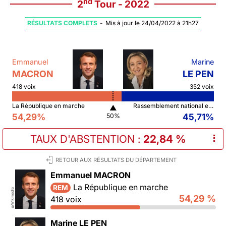
nd
2
Tour - 2022
RÉSULTATS COMPLETS
-
Mis à jour le 24/04/2022 à 21h27
Emmanuel
Marine
MACRON
LE PEN
418 voix
352 voix
La République en marche
Rassemblement national et ses alliés
▲
54,29%
45,71%
50%
TAUX D'ABSTENTION
:
22,84 %
⠇
RETOUR AUX RÉSULTATS DU DÉPARTEMENT
Emmanuel MACRON
La République en marche
REM
Wikimedia
54,29 %
418 voix
©
Marine LE PEN