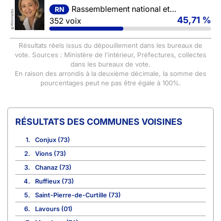
Rassemblement national et ses alliés
RN
Wikimedia
45,71 %
352 voix
©
Résultats réels issus du dépouillement dans les bureaux de
vote. Sources : Ministère de l'intérieur, Préfectures, collectes
dans les bureaux de vote.
En raison des arrondis à la deuxième décimale, la somme des
pourcentages peut ne pas être égale à 100%.
COMMUNES VOISINES
1.
Conjux (73)
2.
Vions (73)
3.
Chanaz (73)
4.
Ruffieux (73)
5.
Saint-Pierre-de-Curtille (73)
6.
Lavours (01)