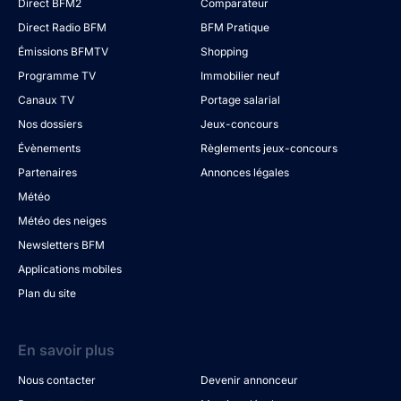
Direct BFM2
Comparateur
Direct Radio BFM
BFM Pratique
Émissions BFMTV
Shopping
Programme TV
Immobilier neuf
Canaux TV
Portage salarial
Nos dossiers
Jeux-concours
Évènements
Règlements jeux-concours
Partenaires
Annonces légales
Météo
Météo des neiges
Newsletters BFM
Applications mobiles
Plan du site
En savoir plus
Nous contacter
Devenir annonceur