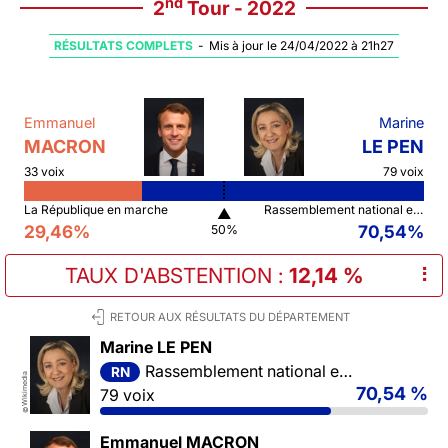
nd
2
Tour - 2022
RÉSULTATS COMPLETS
-
Mis à jour le 24/04/2022 à 21h27
Emmanuel
Marine
MACRON
LE PEN
33 voix
79 voix
La République en marche
Rassemblement national et ses alliés
▲
29,46%
70,54%
50%
TAUX D'ABSTENTION
:
12,14 %
⠇
RETOUR AUX RÉSULTATS DU DÉPARTEMENT
Marine LE PEN
Rassemblement national et ses alliés
RN
Wikimedia
70,54 %
79 voix
©
Emmanuel MACRON