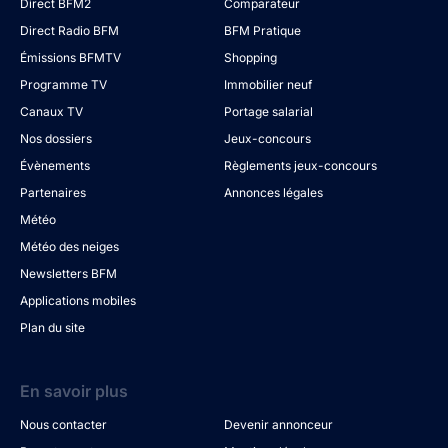
Direct BFM2
Comparateur
Direct Radio BFM
BFM Pratique
Émissions BFMTV
Shopping
Programme TV
Immobilier neuf
Canaux TV
Portage salarial
Nos dossiers
Jeux-concours
Évènements
Règlements jeux-concours
Partenaires
Annonces légales
Météo
Météo des neiges
Newsletters BFM
Applications mobiles
Plan du site
En savoir plus
Nous contacter
Devenir annonceur