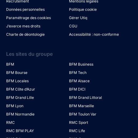
Recrutement
Mentions légales
Données personnelles
Politique cookie
Paramétrage des cookies
Gérer Utiq
J’exerce mes droits
CGU
Charte de déontologie
Accessibilité : non-conforme
Les sites du groupe
BFM
BFM Business
BFM Bourse
BFM Tech
BFM Locales
BFM Alsace
BFM Côte d’Azur
BFM DICI
BFM Grand Lille
BFM Grand Littoral
BFM Lyon
BFM Marseille
BFM Normandie
BFM Toulon Var
RMC
RMC Sport
RMC BFM PLAY
RMC Life