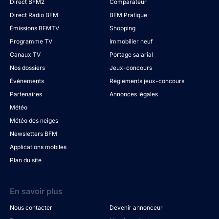
Direct BFM2
Comparateur
Direct Radio BFM
BFM Pratique
Émissions BFMTV
Shopping
Programme TV
Immobilier neuf
Canaux TV
Portage salarial
Nos dossiers
Jeux-concours
Évènements
Règlements jeux-concours
Partenaires
Annonces légales
Météo
Météo des neiges
Newsletters BFM
Applications mobiles
Plan du site
En savoir plus
Nous contacter
Devenir annonceur