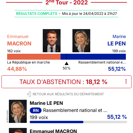
nd
2
Tour - 2022
RÉSULTATS COMPLETS
-
Mis à jour le 24/04/2022 à 21h27
Emmanuel
Marine
MACRON
LE PEN
162 voix
199 voix
La République en marche
Rassemblement national et ses alliés
▲
44,88%
55,12%
50%
TAUX D'ABSTENTION
:
18,12 %
⠇
RETOUR AUX RÉSULTATS DU DÉPARTEMENT
Marine LE PEN
Rassemblement national et ses alliés
RN
Wikimedia
55,12 %
199 voix
©
Emmanuel MACRON