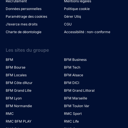
Recrutement
Mentions légales
Données personnelles
Politique cookie
Paramétrage des cookies
Gérer Utiq
J’exerce mes droits
CGU
Charte de déontologie
Accessibilité : non-conforme
Les sites du groupe
BFM
BFM Business
BFM Bourse
BFM Tech
BFM Locales
BFM Alsace
BFM Côte d’Azur
BFM DICI
BFM Grand Lille
BFM Grand Littoral
BFM Lyon
BFM Marseille
BFM Normandie
BFM Toulon Var
RMC
RMC Sport
RMC BFM PLAY
RMC Life