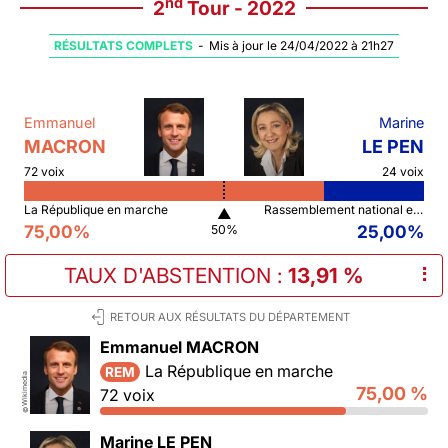
nd
2
Tour - 2022
RÉSULTATS COMPLETS
-
Mis à jour le 24/04/2022 à 21h27
Emmanuel
Marine
MACRON
LE PEN
72 voix
24 voix
La République en marche
Rassemblement national et ses alliés
▲
75,00%
25,00%
50%
TAUX D'ABSTENTION
:
13,91 %
⠇
RETOUR AUX RÉSULTATS DU DÉPARTEMENT
Emmanuel MACRON
La République en marche
REM
Wikimedia
75,00 %
72 voix
©
Marine LE PEN