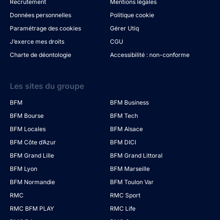
Recrutement
Mentions légales
Données personnelles
Politique cookie
Paramétrage des cookies
Gérer Utiq
J’exerce mes droits
CGU
Charte de déontologie
Accessibilité : non-conforme
Les sites du groupe
BFM
BFM Business
BFM Bourse
BFM Tech
BFM Locales
BFM Alsace
BFM Côte d’Azur
BFM DICI
BFM Grand Lille
BFM Grand Littoral
BFM Lyon
BFM Marseille
BFM Normandie
BFM Toulon Var
RMC
RMC Sport
RMC BFM PLAY
RMC Life