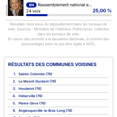
Rassemblement national et ses alliés
RN
Wikimedia
25,00 %
24 voix
©
Résultats réels issus du dépouillement dans les bureaux de
vote. Sources : Ministère de l'intérieur, Préfectures, collectes
dans les bureaux de vote.
En raison des arrondis à la deuxième décimale, la somme des
pourcentages peut ne pas être égale à 100%.
COMMUNES VOISINES
1.
Sainte-Colombe (76)
2.
Le Mesnil-Durdent (76)
3.
Houdetot (76)
4.
Héberville (76)
5.
Pleine-Sève (76)
6.
Anglesqueville-la-Bras-Long (76)