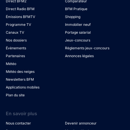
Direct BFM2
Comparateur
Direct Radio BFM
BFM Pratique
Émissions BFMTV
Shopping
Programme TV
Immobilier neuf
Canaux TV
Portage salarial
Nos dossiers
Jeux-concours
Évènements
Règlements jeux-concours
Partenaires
Annonces légales
Météo
Météo des neiges
Newsletters BFM
Applications mobiles
Plan du site
En savoir plus
Nous contacter
Devenir annonceur